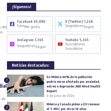
¡Síguenos!
Facebook
65,086
X (Twitter)
1,248
Fans
Seguidores
Me gusta
Seguir
 del
ón
Instagram
1,345
Youtube
5,345
Suscriptores
Seguidores
Seguir
Suscribirse
Noticias destacadas:
En México 66% de la población
1
podría verse afectada por ansiedad,
ial
estrés o depresión: AXA Mind Health
Report
4 de junio de 2026
o de
México y Canadá piden a EU renovar
2
el T-MEC por otros 16 años