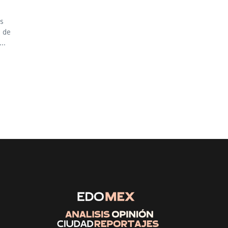
as
, de
..