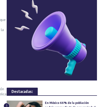
 que
 la
ión
Destacadas:
blica
En México 66% de la población
1