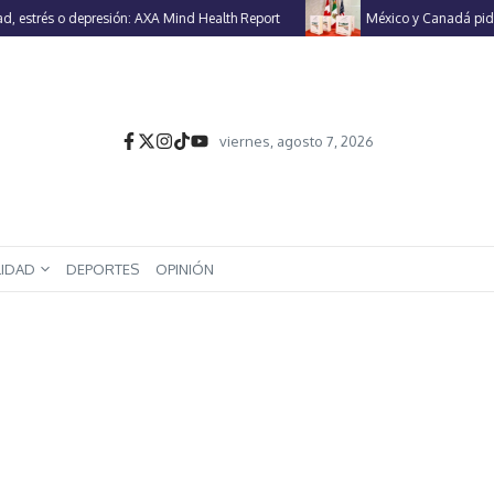
trés o depresión: AXA Mind Health Report
México y Canadá piden a E
viernes, agosto 7, 2026
LIDAD
DEPORTES
OPINIÓN