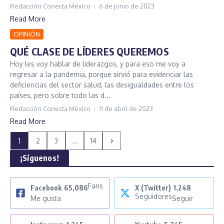
Redacción Conecta México
6 de junio de 2023
Read More
OPINIÓN
QUÉ CLASE DE LÍDERES QUEREMOS
Hoy les voy hablar de liderazgos, y para eso me voy a
regresar a la pandemia, porque sirvió para evidenciar las
deficiencias del sector salud, las desigualdades entre los
países, pero sobre todo las d...
Redacción Conecta México
11 de abril de 2023
Read More
1
2
3
...
14
¡Síguenos!
Fans
Facebook
65,086
X (Twitter)
1,248
Seguidores
Me gusta
Seguir