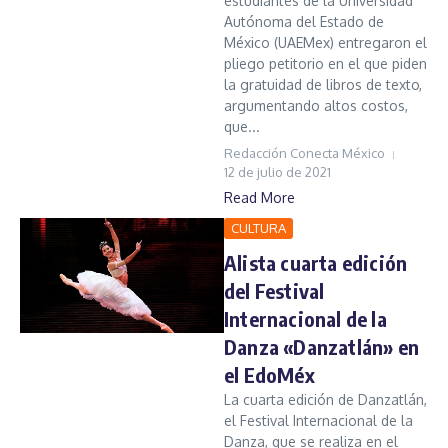
estudiantes de la Universidad
Autónoma del Estado de
México (UAEMex) entregaron el
pliego petitorio en el que piden
la gratuidad de libros de texto,
argumentando altos costos,
que...
Redacción Conecta México
12 de julio de 2021
Read More
CULTURA
Alista cuarta edición
del Festival
Internacional de la
Danza «Danzatlán» en
el EdoMéx
La cuarta edición de Danzatlán,
el Festival Internacional de la
Danza, que se realiza en el