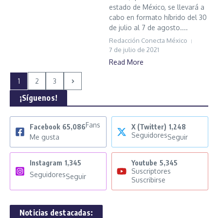
estado de México, se llevará a
cabo en formato híbrido del 30
de julio al 7 de agosto....
Redacción Conecta México
7 de julio de 2021
Read More
1
2
3
¡Síguenos!
Fans
Facebook
65,086
X (Twitter)
1,248
Seguidores
Me gusta
Seguir
Instagram
1,345
Youtube
5,345
Suscriptores
Seguidores
Seguir
Suscribirse
Noticias destacadas: