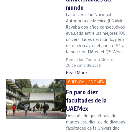
mundo
La Universidad Nacional
Autónoma de México (UNAM)
llevaba dos años consecutivos
evaluada entre las mejores 100
universidades del mundo, pero
este año cayó del puesto 94 a
la posición 136 en el QS Worl...
Redacción Conecta México
20 de junio de 2025
Read More
CULTURA
EDOMÉX
En paro diez
facultades de la
UAEMex
Después de que el pasado
martes estudiantes de diversas
facultades de la Universidad