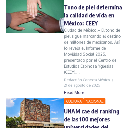
Tono de piel determina
la calidad de vida en
México: CEEY
Ciudad de México.– El tono de
piel sigue marcando el destino
de millones de mexicanos. Así
lo revela el Informe de
Movilidad Social 2025,
presentado por el Centro de
Estudios Espinosa Yglesias
(CEEY),...
Redacción Conecta México
21 de agosto de 2025
Read More
CULTURA
NACIONAL
UNAM cae del ranking
de las 100 mejores
universidades del