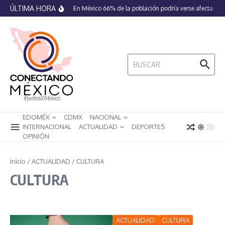
Saltar al contenido
ÚLTIMA HORA
En México 66% de la población podría verse afectada po
Buscar:
#JuntosXMéxico
EDOMÉX
CDMX
NACIONAL
INTERNACIONAL
ACTUALIDAD
DEPORTES
OPINIÓN
Inicio
/
ACTUALIDAD
/
CULTURA
CULTURA
ACTUALIDAD
CULTURA