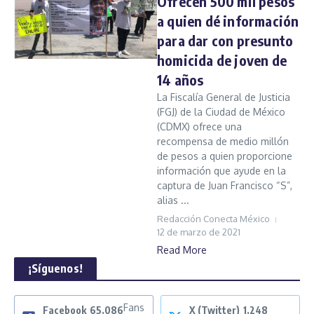
Ofrecen 500 mil pesos
a quien dé información
para dar con presunto
homicida de joven de
14 años
La Fiscalía General de Justicia
(FGJ) de la Ciudad de México
(CDMX) ofrece una
recompensa de medio millón
de pesos a quien proporcione
información que ayude en la
captura de Juan Francisco “S”,
alias ...
Redacción Conecta México
12 de marzo de 2021
Read More
¡Síguenos!
Fans
Facebook
65,086
X (Twitter)
1,248