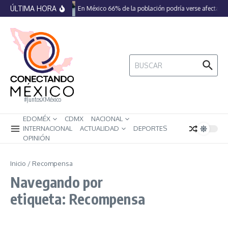
Saltar al contenido
ÚLTIMA HORA
En México 66% de la población podría verse afectada 
Buscar:
#JuntosXMéxico
EDOMÉX
CDMX
NACIONAL
INTERNACIONAL
ACTUALIDAD
DEPORTES
OPINIÓN
Inicio
/
Recompensa
Navegando por
etiqueta: Recompensa