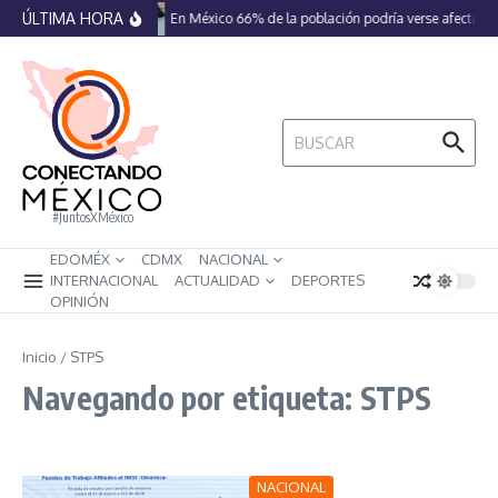
Saltar al contenido
ÚLTIMA HORA
En México 66% de la población podría verse afectada 
Buscar:
#JuntosXMéxico
EDOMÉX
CDMX
NACIONAL
INTERNACIONAL
ACTUALIDAD
DEPORTES
OPINIÓN
Inicio
/
STPS
Navegando por etiqueta: STPS
NACIONAL