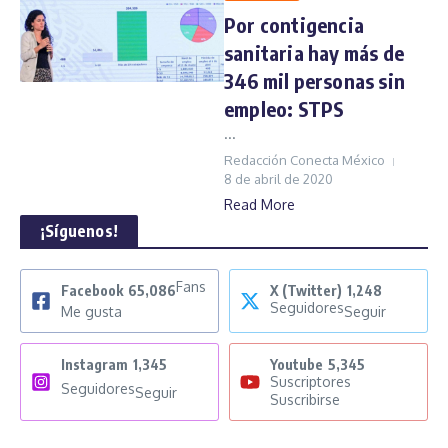
Por contigencia
sanitaria hay más de
346 mil personas sin
empleo: STPS
...
Redacción Conecta México
8 de abril de 2020
Read More
¡Síguenos!
Fans
Facebook
65,086
X (Twitter)
1,248
Seguidores
Me gusta
Seguir
Instagram
1,345
Youtube
5,345
Suscriptores
Seguidores
Seguir
Suscribirse