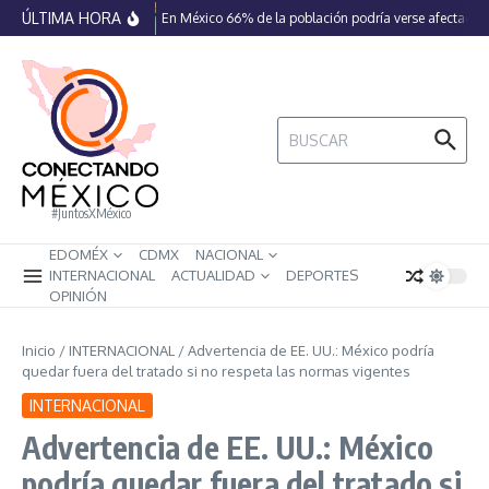
Saltar al contenido
ÚLTIMA HORA
En México 66% de la población podría verse afectada p
Buscar:
#JuntosXMéxico
EDOMÉX
CDMX
NACIONAL
INTERNACIONAL
ACTUALIDAD
DEPORTES
OPINIÓN
Inicio
/
INTERNACIONAL
/
Advertencia de EE. UU.: México podría
quedar fuera del tratado si no respeta las normas vigentes
INTERNACIONAL
Advertencia de EE. UU.: México
podría quedar fuera del tratado si