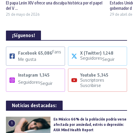
El papa León XIV ofrece una disculpa histórica por el papel
Estados Unid
del V ...
gobernador d .
25 de mayo de 2026
29 de abril d
¡Síguenos!
Fans
Facebook
65,086
X (Twitter)
1,248
Seguidores
Me gusta
Seguir
Instagram
1,345
Youtube
5,345
Suscriptores
Seguidores
Seguir
Suscribirse
Noticias destacadas:
En México 66% de la población podría verse
1
afectada por ansiedad, estrés o depresión:
AXA Mind Health Report