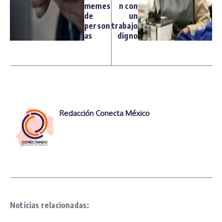
memes
n con
de
un
person
trabajo
as
digno
Redacción Conecta México
Noticias relacionadas: