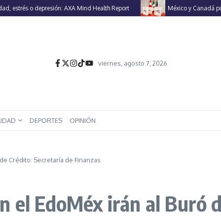
 estrés o depresión: AXA Mind Health Report
México y Canadá piden 
viernes, agosto 7, 2026
LIDAD
DEPORTES
OPINIÓN
e Crédito: Secretaría de Finanzas
 el EdoMéx irán al Buró d