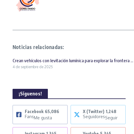
Noticias relacionadas:
Crean vehículos con levitación lumínica para explorar la frontera ...
4 de septiembre de 2025
¡Síguenos!
Facebook
65,086
X (Twitter)
1,248
Fans
Seguidores
Me gusta
Seguir
Instagram
1,345
Youtube
5,345