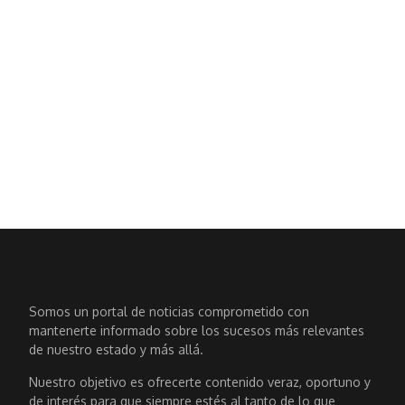
Somos un portal de noticias comprometido con
mantenerte informado sobre los sucesos más relevantes
de nuestro estado y más allá.
Nuestro objetivo es ofrecerte contenido veraz, oportuno y
de interés para que siempre estés al tanto de lo que