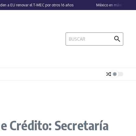
a EU renovar el T-MEC por otros 16 años
México en máxima alerta po
Buscar:
e Crédito: Secretaría