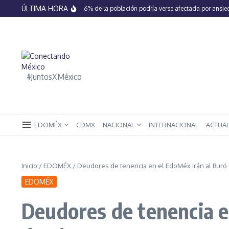
Saltar al contenido
ÚLTIMA HORA
En México 66% de la población podría verse afectada por ansiedad,
#JuntosXMéxico
EDOMÉX
CDMX
NACIONAL
INTERNACIONAL
ACTUA
Inicio
/
EDOMÉX
/
Deudores de tenencia en el EdoMéx irán al Buró d
EDOMÉX
Deudores de tenencia en