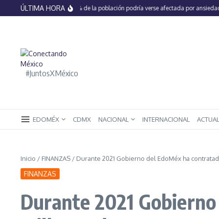
Saltar al contenido
ÚLTIMA HORA
En México 66% de la población podría verse afectada por ansiedad, es
#JuntosXMéxico
EDOMÉX
CDMX
NACIONAL
INTERNACIONAL
ACTUA
Inicio
/
FINANZAS
/
Durante 2021 Gobierno del EdoMéx ha contratad
FINANZAS
Durante 2021 Gobierno 