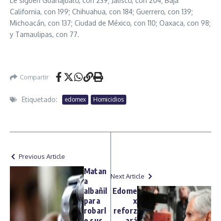
Le siguen Guanajuato, con 239; Jalisco, con 204; Baja
California, con 199; Chihuahua, con 184; Guerrero, con 139;
Michoacán, con 137; Ciudad de México, con 110; Oaxaca, con 98;
y Tamaulipas, con 77.
Compartir
Etiquetado:
edomex
Homicidios
Previous Article
Matan
Next Article
a
albañil
Edome
para
x
robarl
reforz
e sus
ará