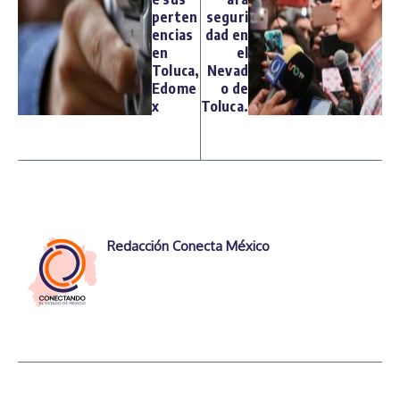
perten
seguri
encias
dad en
en
el
Toluca,
Nevad
Edome
o de
x
Toluca.
Redacción Conecta México