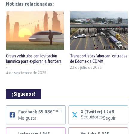
Noticias relacionadas:
Crean vehículos con levitación
Transportistas ‘ahorcan’ entradas
lumínica para explorar la frontera
de Edomex a CDMX
...
23 de julio de 2025
4 de septiembre de 2025
¡Síguenos!
Fans
Facebook
65,086
X (Twitter)
1,248
Seguidores
Me gusta
Seguir
Instagram
1,345
Youtube
5,345