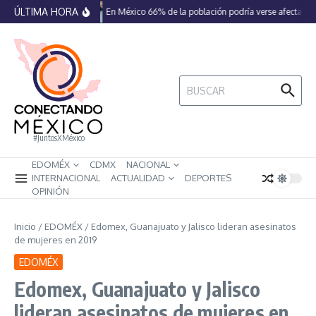
Saltar al contenido
ÚLTIMA HORA
En México 66% de la población podría verse afectada p
Buscar:
#JuntosXMéxico
EDOMÉX
CDMX
NACIONAL
INTERNACIONAL
ACTUALIDAD
DEPORTES
OPINIÓN
Inicio
/
EDOMÉX
/
Edomex, Guanajuato y Jalisco lideran asesinatos
de mujeres en 2019
EDOMÉX
Edomex, Guanajuato y Jalisco
lideran asesinatos de mujeres en