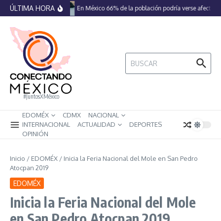
Saltar al contenido
ÚLTIMA HORA
En México 66% de la población podría verse afectada 
Buscar:
#JuntosXMéxico
EDOMÉX
CDMX
NACIONAL
INTERNACIONAL
ACTUALIDAD
DEPORTES
OPINIÓN
Inicio
/
EDOMÉX
/
Inicia la Feria Nacional del Mole en San Pedro
Atocpan 2019
EDOMÉX
Inicia la Feria Nacional del Mole
en San Pedro Atocpan 2019