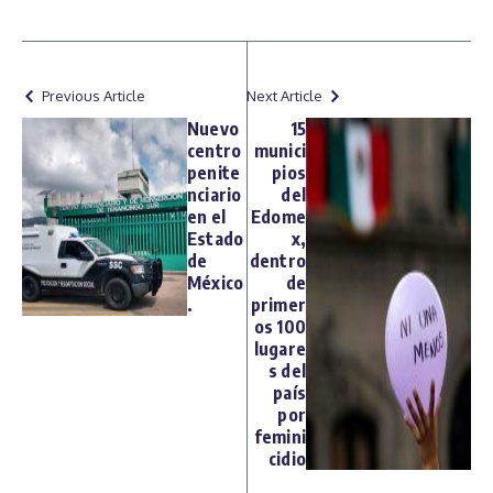
Previous Article
Next Article
Nuevo
15
centro
munici
penite
pios
nciario
del
en el
Edome
Estado
x,
de
dentro
México
de
.
primer
os 100
lugare
s del
país
por
femini
cidio