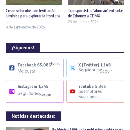
Crean vehículos con levitación
Transportistas ‘ahorcan’ entradas
lumínica para explorar la frontera
de Edomex a CDMX
...
23 de julio de 2025
4 de septiembre de 2025
¡Síguenos!
Fans
Facebook
65,086
X (Twitter)
1,248
Seguidores
Me gusta
Seguir
Instagram
1,345
Youtube
5,345
Suscriptores
Seguidores
Seguir
Suscribirse
Noticias destacadas:
En México 66% de la población podría verse