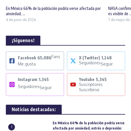
En México 66% de la población podría verse afectada por
NASA confirm
ansiedad, ...
es visible de ..
4 de junio de 2026
7 de mayo de
¡Síguenos!
Fans
Facebook
65,086
X (Twitter)
1,248
Seguidores
Me gusta
Seguir
Instagram
1,345
Youtube
5,345
Suscriptores
Seguidores
Seguir
Suscribirse
Noticias destacadas:
En México 66% de la población podría verse
1
afectada por ansiedad, estrés o depresión: