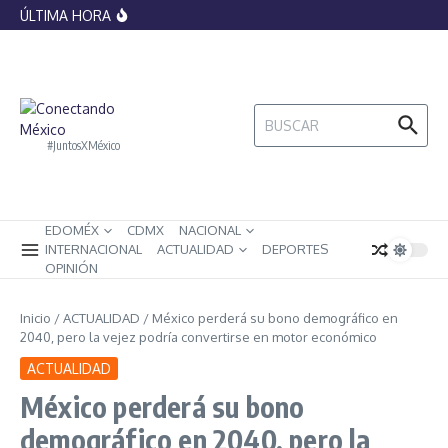
histórica por el papel del Vaticano en
Saltar al contenido
ÚLTIMA HORA
legitimar la esclavitud
Banxico lanza monedas conmemorativas
del Mundial 2026, ¿cómo lucen y cuánto
valen?
La IA ya no podrá replicar artistas sin
control: México impone nuevas
restricciones sobre voces e imágenes
Buscar:
digitales
#JuntosXMéxico
EDOMÉX
CDMX
NACIONAL
INTERNACIONAL
ACTUALIDAD
DEPORTES
OPINIÓN
Inicio
/
ACTUALIDAD
/
México perderá su bono demográfico en
2040, pero la vejez podría convertirse en motor económico
ACTUALIDAD
México perderá su bono
demográfico en 2040, pero la