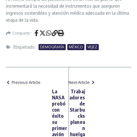
incrementará la necesidad de instrumentos que aseguren
ingresos sostenibles y atención médica adecuada en la última
etapa de la vida.
Compartir
Etiquetado:
DEMOGRAFÍA
MÉXICO
VEJEZ
Previous Article
Next Article
La
Trabaj
NASA
adores
probó
de
con
Starbu
éxito
cks
su
planea
primer
n
avión
huelga