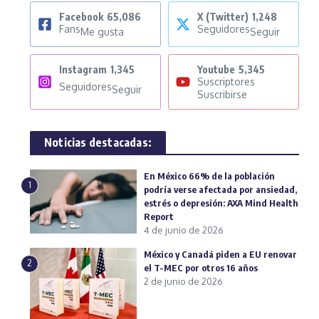
Facebook
65,086
X (Twitter)
1,248
Fans
Seguidores
Me gusta
Seguir
Instagram
1,345
Youtube
5,345
Suscriptores
Seguidores
Seguir
Suscribirse
Noticias destacadas:
En México 66% de la población
1
podría verse afectada por ansiedad,
estrés o depresión: AXA Mind Health
Report
4 de junio de 2026
México y Canadá piden a EU renovar
2
el T-MEC por otros 16 años
2 de junio de 2026