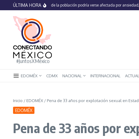
Saltar al contenido
ÚLTIMA HORA
En México 66% de la población podría verse afectada por ansiedad, estré
#JuntosXMéxico
EDOMÉX
CDMX
NACIONAL
INTERNACIONAL
ACTUA
Inicio
/
EDOMÉX
/
Pena de 33 años por explotación sexual en Estad
EDOMÉX
Pena de 33 años por ex