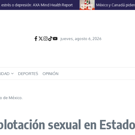
s o depresión: AXA Mind Health Report
México y Canadá piden a EU r
jueves, agosto 6, 2026
LIDAD
DEPORTES
OPINIÓN
o de México.
plotación sexual en Estado