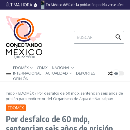
Saltar al contenido
ÚLTIMA HORA
En México 66% de la población podría verse afectada
Buscar:
#JuntosXMéxico
EDOMÉX
CDMX
NACIONAL
INTERNACIONAL
ACTUALIDAD
DEPORTES
OPINIÓN
Inicio
/
EDOMÉX
/
Por desfalco de 60 mdp, sentencian seis años de
prisión para exdirector del Organismo de Agua de Naucalpan
EDOMÉX
Por desfalco de 60 mdp,
sentencian seis años de prisión