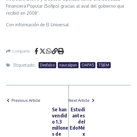
Financiera Popular (Sofipo) gracias al aval del gobierno que
recibió en 2008”.
Con información de El Universal
Compartir
Etiquetado:
Desfalco
naucalpan
OAPAS
TSJEM
Previous Article
Next Article
Se han
Estudi
vendid
antes
o 1.3
del
millone
EdoMé
s de
x