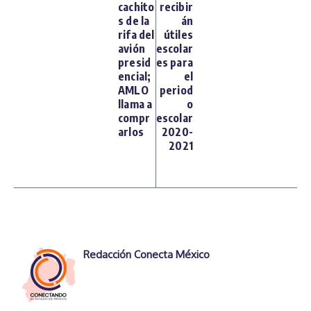
cachito
recibir
s de la
án
rifa del
útiles
avión
escolar
presid
es para
encial;
el
AMLO
period
llama a
o
compr
escolar
arlos
2020-
2021
Redacción Conecta México