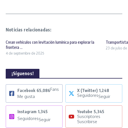
Noticias relacionadas:
Crean vehículos con levitación lumínica para explorar la
Transportist
frontera ...
23 de julio d
4 de septiembre de 2025
¡Síguenos!
Fans
Facebook
65,086
X (Twitter)
1,248
Seguidores
Me gusta
Seguir
Instagram
1,345
Youtube
5,345
Suscriptores
Seguidores
Seguir
Suscribirse