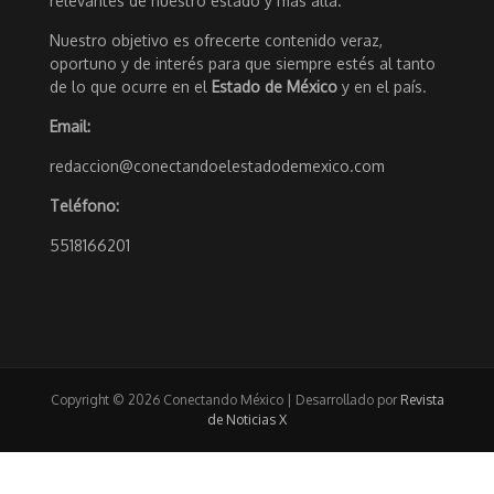
relevantes de nuestro estado y más allá.
Nuestro objetivo es ofrecerte contenido veraz,
oportuno y de interés para que siempre estés al tanto
de lo que ocurre en el
Estado de México
y en el país.
Email:
redaccion@conectandoelestadodemexico.com
Teléfono:
5518166201
Copyright © 2026 Conectando México | Desarrollado por
Revista
de Noticias X