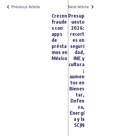
Previous Article
Next Article
Crecen
Presup
fraude
uesto
s con
2026:
apps
recort
de
es en
présta
seguri
mos en
dad,
México
INE y
cultura
;
aumen
tos en
Bienes
tar,
Defen
sa,
Energí
a y la
SCJN