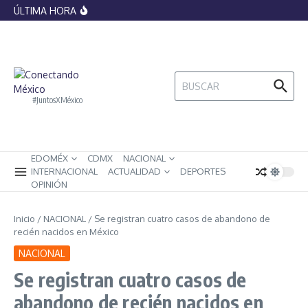
histórica por el papel del Vaticano en
Saltar al contenido
ÚLTIMA HORA
legitimar la esclavitud
Banxico lanza monedas conmemorativas
del Mundial 2026, ¿cómo lucen y cuánto
valen?
La IA ya no podrá replicar artistas sin
control: México impone nuevas
restricciones sobre voces e imágenes
Buscar:
digitales
#JuntosXMéxico
EDOMÉX
CDMX
NACIONAL
INTERNACIONAL
ACTUALIDAD
DEPORTES
OPINIÓN
Inicio
/
NACIONAL
/
Se registran cuatro casos de abandono de
recién nacidos en México
NACIONAL
Se registran cuatro casos de
abandono de recién nacidos en