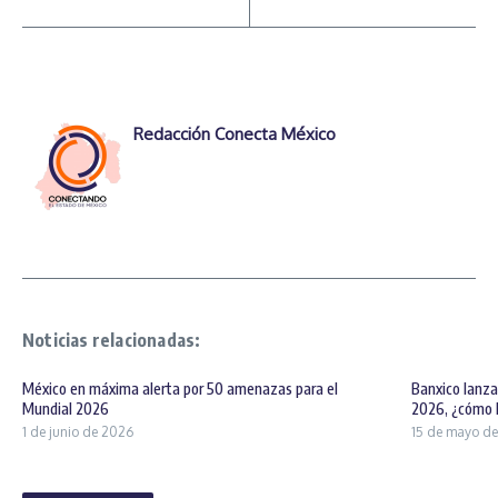
Redacción Conecta México
Noticias relacionadas:
México en máxima alerta por 50 amenazas para el
Banxico lanz
Mundial 2026
2026, ¿cómo lu
1 de junio de 2026
15 de mayo d