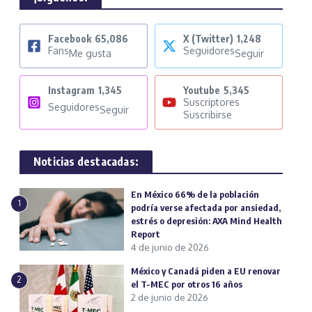
Facebook
65,086
X (Twitter)
1,248
Fans
Seguidores
Me gusta
Seguir
Instagram
1,345
Youtube
5,345
Suscriptores
Seguidores
Seguir
Suscribirse
Noticias destacadas:
En México 66% de la población
1
podría verse afectada por ansiedad,
estrés o depresión: AXA Mind Health
Report
4 de junio de 2026
México y Canadá piden a EU renovar
2
el T-MEC por otros 16 años
2 de junio de 2026