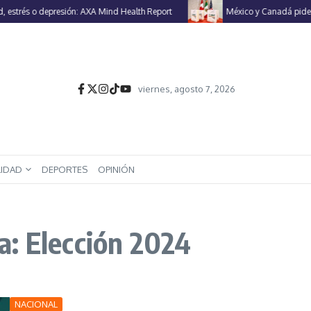
trés o depresión: AXA Mind Health Report
México y Canadá piden a E
viernes, agosto 7, 2026
LIDAD
DEPORTES
OPINIÓN
: Elección 2024
NACIONAL