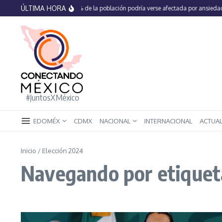
Saltar al contenido
ÚLTIMA HORA
En México 66% de la población podría verse afectada por ansiedad, es
#JuntosXMéxico
EDOMÉX
CDMX
NACIONAL
INTERNACIONAL
ACTUA
Inicio
/
Elección 2024
Navegando por etiqueta