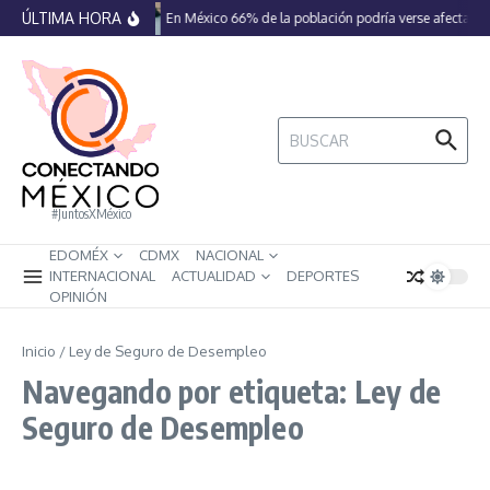
Saltar al contenido
ÚLTIMA HORA
En México 66% de la población podría verse afectada 
Buscar:
#JuntosXMéxico
EDOMÉX
CDMX
NACIONAL
INTERNACIONAL
ACTUALIDAD
DEPORTES
OPINIÓN
Inicio
/
Ley de Seguro de Desempleo
Navegando por etiqueta: Ley de
Seguro de Desempleo