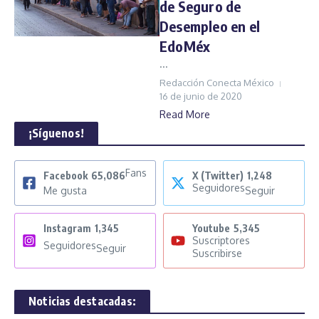
de Seguro de
Desempleo en el
EdoMéx
...
Redacción Conecta México
16 de junio de 2020
Read More
¡Síguenos!
Fans
Facebook
65,086
X (Twitter)
1,248
Seguidores
Me gusta
Seguir
Instagram
1,345
Youtube
5,345
Suscriptores
Seguidores
Seguir
Suscribirse
Noticias destacadas: