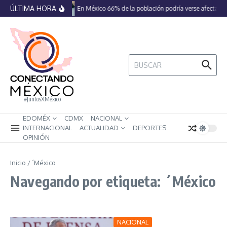
Saltar al contenido
ÚLTIMA HORA
En México 66% de la población podría verse afectada 
Buscar:
#JuntosXMéxico
EDOMÉX
CDMX
NACIONAL
INTERNACIONAL
ACTUALIDAD
DEPORTES
OPINIÓN
Inicio
/
´México
Navegando por etiqueta: ´México
NACIONAL