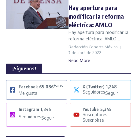
Hay apertura para
modificar la reforma
eléctrica: AMLO
Hay apertura para modificar la
reforma eléctrica: AMLO...
Redacción Conecta México
7 de abril de 2022
Read More
¡Síguenos!
Fans
Facebook
65,086
X (Twitter)
1,248
Seguidores
Me gusta
Seguir
Instagram
1,345
Youtube
5,345
Suscriptores
Seguidores
Seguir
Suscribirse