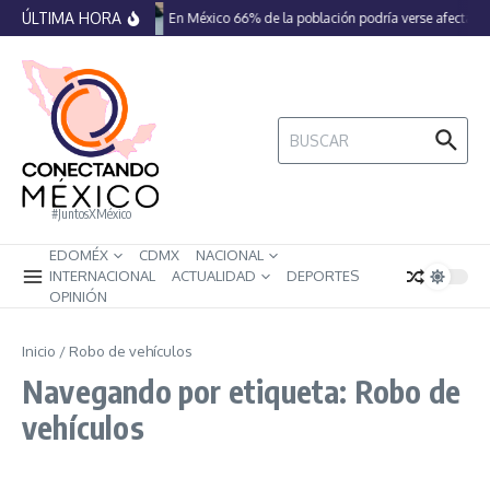
Saltar al contenido
ÚLTIMA HORA
En México 66% de la población podría verse afectada 
Buscar:
#JuntosXMéxico
EDOMÉX
CDMX
NACIONAL
INTERNACIONAL
ACTUALIDAD
DEPORTES
OPINIÓN
Inicio
/
Robo de vehículos
Navegando por etiqueta: Robo de
vehículos