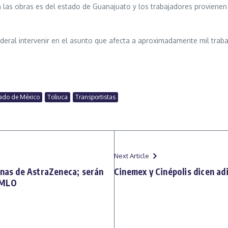
 las obras es del estado de Guanajuato y los trabajadores provienen d
deral intervenir en el asunto que afecta a aproximadamente mil trabaj
ado de México
Toliuca
Transportistas
Next Article
unas de AstraZeneca; serán
Cinemex y Cinépolis dicen adi
AMLO