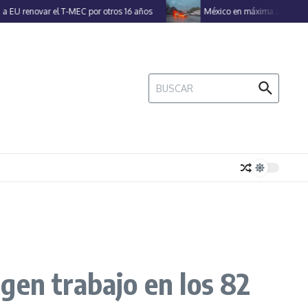
novar el T-MEC por otros 16 años
México en máxima alerta por 50 a
Buscar:
gen trabajo en los 82