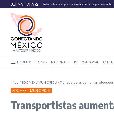
Saltar al contenido
ÚLTIMA HORA
En México 66% de la población podría verse afectada por ansiedad, estré
#JuntosXMéxico
EDOMÉX
CDMX
NACIONAL
INTERNACIONAL
ACTUA
Inicio
/
EDOMÉX
/
MUNICIPIOS
/
Transportistas aumentan bloqueos e
EDOMÉX
MUNICIPIOS
Transportistas aumenta