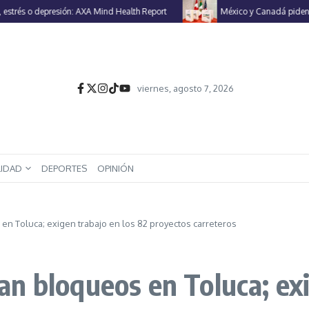
s o depresión: AXA Mind Health Report
México y Canadá piden a EU re
viernes, agosto 7, 2026
LIDAD
DEPORTES
OPINIÓN
n Toluca; exigen trabajo en los 82 proyectos carreteros
n bloqueos en Toluca; exi