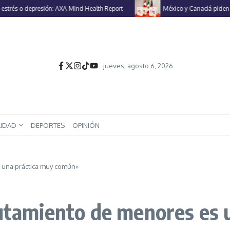
o depresión: AXA Mind Health Report
México y Canadá piden a EU ren
jueves, agosto 6, 2026
LIDAD
DEPORTES
OPINIÓN
s una práctica muy común»
lutamiento de menores es 