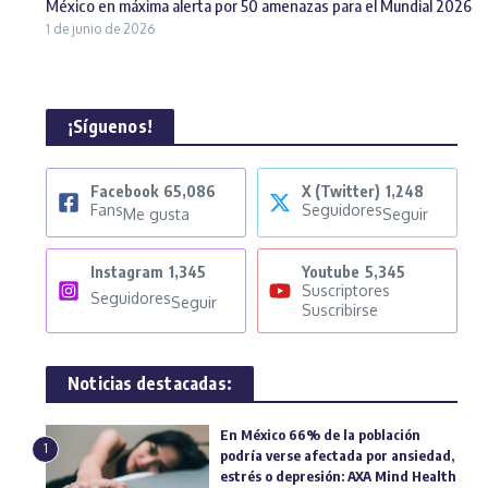
México en máxima alerta por 50 amenazas para el Mundial 2026
1 de junio de 2026
¡Síguenos!
Facebook
65,086
X (Twitter)
1,248
Fans
Seguidores
Me gusta
Seguir
Instagram
1,345
Youtube
5,345
Suscriptores
Seguidores
Seguir
Suscribirse
Noticias destacadas:
En México 66% de la población
1
podría verse afectada por ansiedad,
estrés o depresión: AXA Mind Health