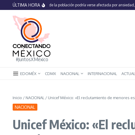
Saltar al contenido
ÚLTIMA HORA
En México 66% de la población podría verse afectada por ansiedad, estrés 
#JuntosXMéxico
EDOMÉX
CDMX
NACIONAL
INTERNACIONAL
ACTUA
Inicio
/
NACIONAL
/
Unicef México: «El reclutamiento de menores e
NACIONAL
Unicef México: «El rec