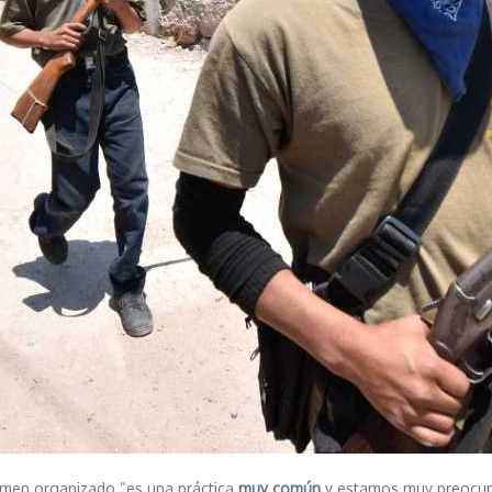
rimen organizado “es una práctica
muy común
y estamos muy preocupa