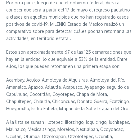
Por otra parte, luego de que el gobierno federal, diera a
conocer que será a partir del 17 de mayo el regreso paulatino
a clases en aquellos municipios que no han registrado casos
positivos de covid-19, MILENIO Estado de México realizó un
comparativo sobre para detectar cuáles podrían retornar a las
actividades, en territorio estatal.
Estos son aproximadamente 67 de las 125 demarcaciones que
hay en la entidad, lo que equivale a 53% de la entidad. Entre
ellos, los que pueden retomar en una primera etapa son:
Acambay, Aculco, Almoloya de Alquisiras, Almoloya del Río,
Amanalco, Apaxco, Atlautla, Axapusco, Ayapango, seguido de
Capulhuac, Cocotitlán, Coyotepec, Chapa de Mota,
Chapultepec, Chiautla, Chiconcuac, Donato Guerra, Ecatzingo,
Hueypoxtla, Isidro Fabela, Ixtapan de la Sal e Ixtapan del Oro.
A la lista se suman Jilotepec, Jilotzingo, Joquicingo, Juchitepec,
Malinalco, Mexicaltzingo, Morelos, Nextlalpan, Ocoyoacac,
Ocuilan, Otumba, Otzoloapan, Otzolotepec, Ozumba,