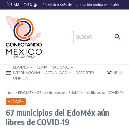
Saltar al contenido
ÚLTIMA HORA
En México 66% de la población podría verse afectada p
Buscar:
#JuntosXMéxico
EDOMÉX
CDMX
NACIONAL
INTERNACIONAL
ACTUALIDAD
DEPORTES
OPINIÓN
Inicio
/
EDOMÉX
/
67 municipios del EdoMéx aún libres de COVID-19
EDOMÉX
67 municipios del EdoMéx aún
libres de COVID-19