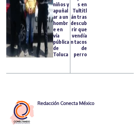
niños y
s en
apuñal
Tultitl
ar a un
án tras
hombr
descub
e en
rir que
vía
vendía
pública
n tacos
de
de
Toluca
perro
Redacción Conecta México