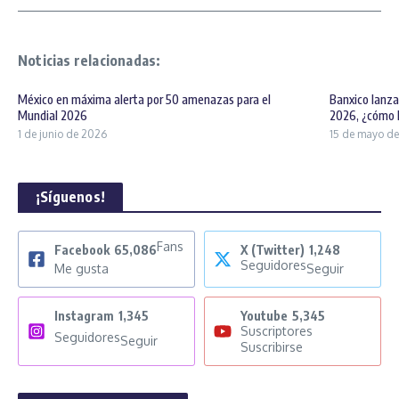
Noticias relacionadas:
México en máxima alerta por 50 amenazas para el
Banxico lanz
Mundial 2026
2026, ¿cómo lu
1 de junio de 2026
15 de mayo d
¡Síguenos!
Fans
Facebook
65,086
X (Twitter)
1,248
Seguidores
Me gusta
Seguir
Instagram
1,345
Youtube
5,345
Suscriptores
Seguidores
Seguir
Suscribirse