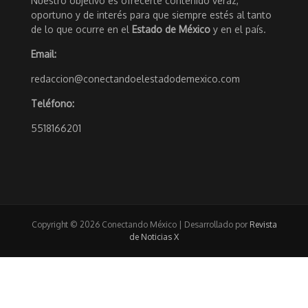
Nuestro objetivo es ofrecerte contenido veraz,
oportuno y de interés para que siempre estés al tanto
de lo que ocurre en el
Estado de México
y en el país.
Email:
redaccion@conectandoelestadodemexico.com
Teléfono:
5518166201
Copyright © 2026 Conectando México | Desarrollado por
Revista
de Noticias X