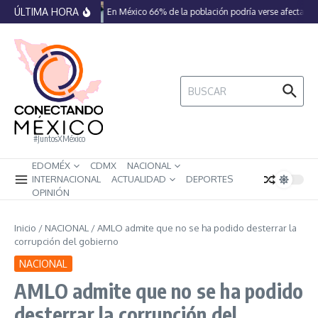
Saltar al contenido
ÚLTIMA HORA
En México 66% de la población podría verse afectada p
Buscar:
#JuntosXMéxico
EDOMÉX
CDMX
NACIONAL
INTERNACIONAL
ACTUALIDAD
DEPORTES
OPINIÓN
Inicio
/
NACIONAL
/
AMLO admite que no se ha podido desterrar la
corrupción del gobierno
NACIONAL
AMLO admite que no se ha podido
desterrar la corrupción del