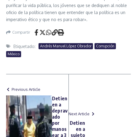
purificar la vida pública, los jóvenes que se dediquen al noble
oficio de la política tienen que entender que la política es un
imperativo ético y que no es para robar».
Compartir
Etiquetado:
Andrés Manuel López Obrador
Corrupción
México
Previous Article
Detien
en a
deprav
Next Article
ado
por
Detien
manos
en a
ear a 3
sujeto