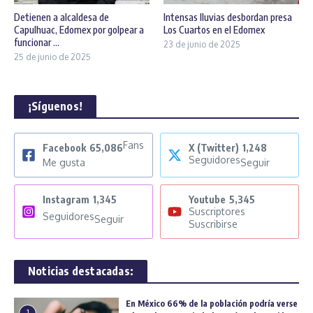
Detienen a alcaldesa de
Intensas lluvias desbordan presa
Capulhuac, Edomex por golpear a
Los Cuartos en el Edomex
funcionar ...
23 de junio de 2025
25 de junio de 2025
¡Síguenos!
Fans
Facebook
65,086
X (Twitter)
1,248
Seguidores
Me gusta
Seguir
Instagram
1,345
Youtube
5,345
Suscriptores
Seguidores
Seguir
Suscribirse
Noticias destacadas:
En México 66% de la población podría verse
1