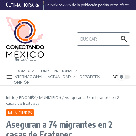
Saltar al contenido
ÚLTIMA HORA
En México 66% de la población podría verse afectada p
Buscar:
#JuntosXMéxico
EDOMÉX
CDMX
NACIONAL
INTERNACIONAL
ACTUALIDAD
DEPORTES
OPINIÓN
Inicio
/
EDOMÉX
/
MUNICIPIOS
/
Aseguran a 74 migrantes en 2
casas de Ecatepec
MUNICIPIOS
Aseguran a 74 migrantes en 2
casas de Ecatepec