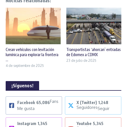
Noticias relacionadas:
Crean vehículos con levitación
Transportistas ‘ahorcan’ entradas
lumínica para explorar la frontera
de Edomex a CDMX
...
23 de julio de 2025
4 de septiembre de 2025
¡Síguenos!
Fans
Facebook
65,086
X (Twitter)
1,248
Seguidores
Me gusta
Seguir
Instagram
1,345
Youtube
5,345