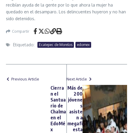
recibían ayuda de la gente por lo que ahora la mujer ha
quedado en el desamparo. Los delincuentes huyeron y no han
sido detenidos.
Compartir
Etiquetado:
Ecatepec de Morelos
edomex
Previous Article
Next Article
Cierra
Más de
n el
200
Santua
jóvene
rio de
s
Chalma
asiste
en el
n a
EdoMé
megafi
x
esta