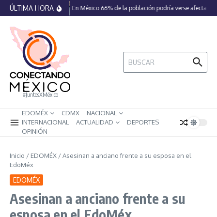
Saltar al contenido
ÚLTIMA HORA
En México 66% de la población podría verse afectada p
Buscar:
#JuntosXMéxico
EDOMÉX
CDMX
NACIONAL
INTERNACIONAL
ACTUALIDAD
DEPORTES
OPINIÓN
Inicio
/
EDOMÉX
/
Asesinan a anciano frente a su esposa en el
EdoMéx
EDOMÉX
Asesinan a anciano frente a su
esposa en el EdoMéx