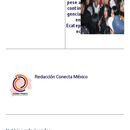
pese a
contin
gencia
en
Ecatep
ec
Redacción Conecta México