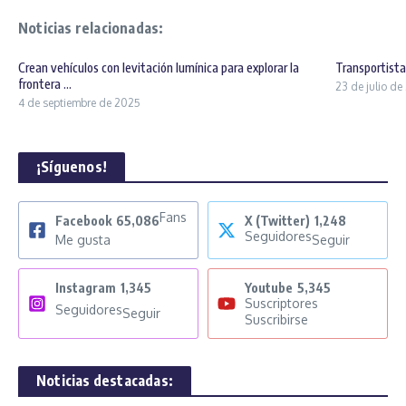
Noticias relacionadas:
Crean vehículos con levitación lumínica para explorar la
Transportist
frontera ...
23 de julio d
4 de septiembre de 2025
¡Síguenos!
Fans
Facebook
65,086
X (Twitter)
1,248
Seguidores
Me gusta
Seguir
Instagram
1,345
Youtube
5,345
Suscriptores
Seguidores
Seguir
Suscribirse
Noticias destacadas: