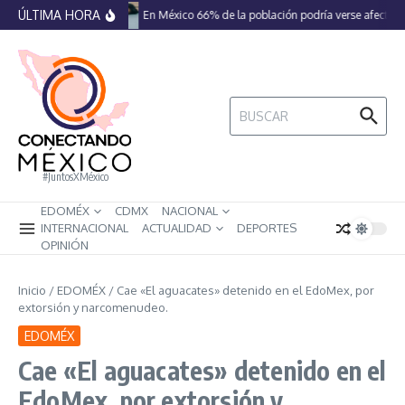
Saltar al contenido
ÚLTIMA HORA
En México 66% de la población podría verse afectada
Buscar:
#JuntosXMéxico
EDOMÉX
CDMX
NACIONAL
INTERNACIONAL
ACTUALIDAD
DEPORTES
OPINIÓN
Inicio
/
EDOMÉX
/
Cae «El aguacates» detenido en el EdoMex, por
extorsión y narcomenudeo.
EDOMÉX
Cae «El aguacates» detenido en el
EdoMex, por extorsión y