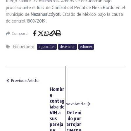
fuego calibre .32 milímetros. Ambos se encuentran bajo
proceso ante el Juez de Control del Penal de Neza Bordo en el
municipio de
Nezahualcóyotl
, Estado de México, bajo la causa
de control 1803/2019.
Compartir
Etiquetado:
aguacates
detencion
edomex
Previous Article
Hombr
e
contag
Next Article
iaba de
VIH a
Deteni
sus
do por
pareja
arrojar
s y
cuerpo