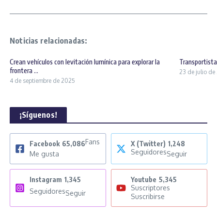
Noticias relacionadas:
Crean vehículos con levitación lumínica para explorar la
Transportist
frontera ...
23 de julio d
4 de septiembre de 2025
¡Síguenos!
Fans
Facebook
65,086
X (Twitter)
1,248
Seguidores
Me gusta
Seguir
Instagram
1,345
Youtube
5,345
Suscriptores
Seguidores
Seguir
Suscribirse