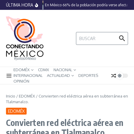
Saltar al contenido
ÚLTIMA HORA
En México 66% de la población podría verse afectada p
Buscar:
#JuntosXMéxico
EDOMÉX
CDMX
NACIONAL
INTERNACIONAL
ACTUALIDAD
DEPORTES
OPINIÓN
Inicio
/
EDOMÉX
/
Convierten red eléctrica aérea en subterránea en
Tlalmanalco.
EDOMÉX
Convierten red eléctrica aérea en
subterránea en Tlalmanalco.