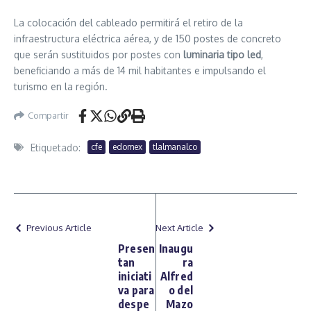
La colocación del cableado permitirá el retiro de la
infraestructura eléctrica aérea, y de 150 postes de concreto
que serán sustituidos por postes con
luminaria tipo led
,
beneficiando a más de 14 mil habitantes e impulsando el
turismo en la región.
Compartir
Etiquetado:
cfe
edomex
tlalmanalco
Previous Article
Next Article
Presen
Inaugu
tan
ra
iniciati
Alfred
va para
o del
despe
Mazo