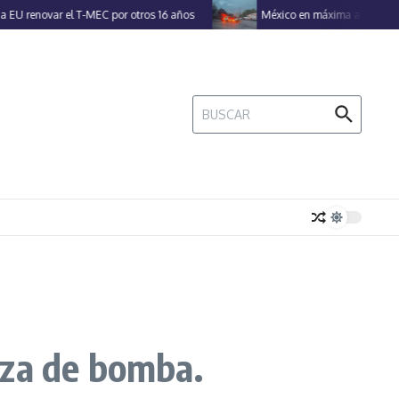
novar el T-MEC por otros 16 años
México en máxima alerta por 50 a
Buscar:
aza de bomba.