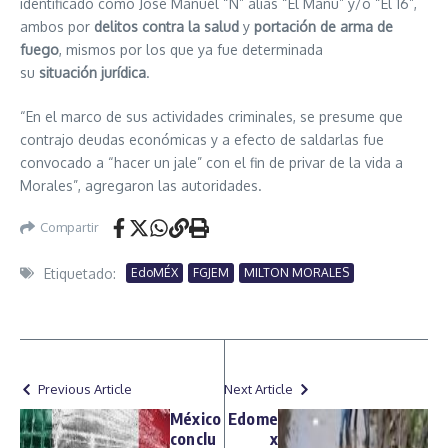
identificado como José Manuel “N” alias “El Manu” y/o “El 16”,
ambos por
delitos contra la salud
y
portación de arma de
fuego
, mismos por los que ya fue determinada
su
situación
jurídica
.
“En el marco de sus actividades criminales, se presume que
contrajo deudas económicas y a efecto de saldarlas fue
convocado a “hacer un jale” con el fin de privar de la vida a
Morales”, agregaron las autoridades.
Compartir
Etiquetado:
EdoMÉX
FGJEM
MILTON MORALES
Previous Article
Next Article
México
Edome
conclu
x