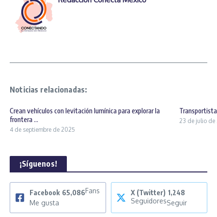
Noticias relacionadas:
Crean vehículos con levitación lumínica para explorar la
Transportist
frontera ...
23 de julio d
4 de septiembre de 2025
¡Síguenos!
Fans
Facebook
65,086
X (Twitter)
1,248
Seguidores
Me gusta
Seguir