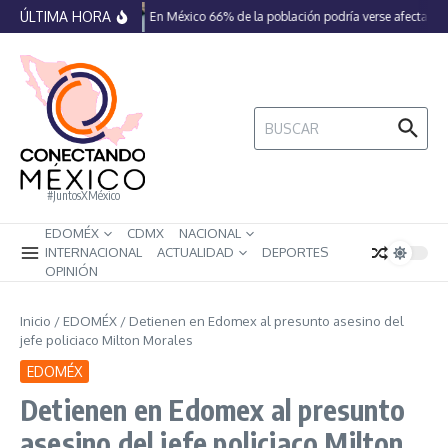
Saltar al contenido
ÚLTIMA HORA
En México 66% de la población podría verse afectada p
Buscar:
#JuntosXMéxico
EDOMÉX
CDMX
NACIONAL
INTERNACIONAL
ACTUALIDAD
DEPORTES
OPINIÓN
Inicio
/
EDOMÉX
/
Detienen en Edomex al presunto asesino del
jefe policiaco Milton Morales
EDOMÉX
Detienen en Edomex al presunto
asesino del jefe policiaco Milton