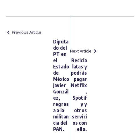
Previous Article
Diputa
do del
Next Article
PT en
el
Recicla
Estado
latas y
de
podrás
México
pagar
Javier
Netflix
Gonzál
,
ez,
Spotif
regres
y y
a a la
otros
militan
servici
cia del
os con
PAN.
ello.