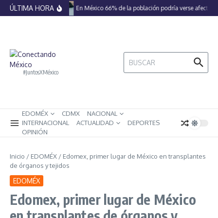
Saltar al contenido
ÚLTIMA HORA
En México 66% de la población podría verse afectada 
Buscar:
#JuntosXMéxico
EDOMÉX
CDMX
NACIONAL
INTERNACIONAL
ACTUALIDAD
DEPORTES
OPINIÓN
Inicio
/
EDOMÉX
/
Edomex, primer lugar de México en transplantes
de órganos y tejidos
EDOMÉX
Edomex, primer lugar de México
en transplantes de órganos y