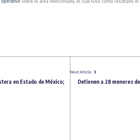
n
operativo
sobre el área mencionada, el cual tuvo como resultado el
Next Article
stera en Estado de México;
Detienen a 28 menores de