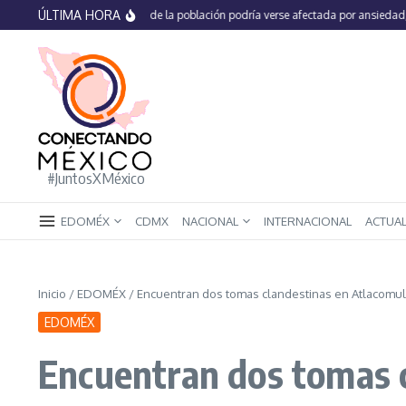
Saltar al contenido
ÚLTIMA HORA
En México 66% de la población podría verse afectada por ansiedad, estrés 
#JuntosXMéxico
EDOMÉX
CDMX
NACIONAL
INTERNACIONAL
ACTUA
Inicio
/
EDOMÉX
/
Encuentran dos tomas clandestinas en Atlacomul
EDOMÉX
Encuentran dos tomas c