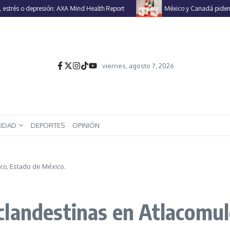
o depresión: AXA Mind Health Report
México y Canadá piden a EU ren
viernes, agosto 7, 2026
LIDAD
DEPORTES
OPINIÓN
co, Estado de México.
landestinas en Atlacomul