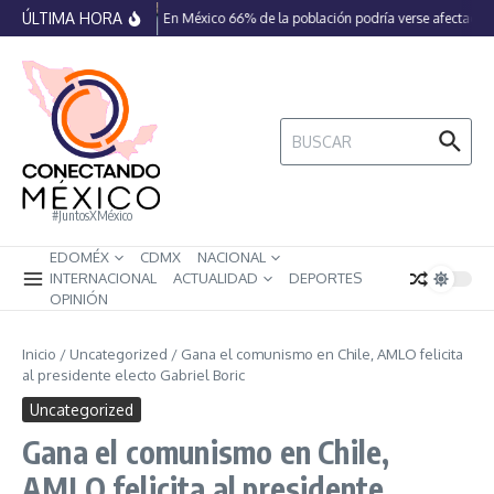
Saltar al contenido
ÚLTIMA HORA
En México 66% de la población podría verse afectada p
Buscar:
#JuntosXMéxico
EDOMÉX
CDMX
NACIONAL
INTERNACIONAL
ACTUALIDAD
DEPORTES
OPINIÓN
Inicio
/
Uncategorized
/
Gana el comunismo en Chile, AMLO felicita
al presidente electo Gabriel Boric
Uncategorized
Gana el comunismo en Chile,
AMLO felicita al presidente