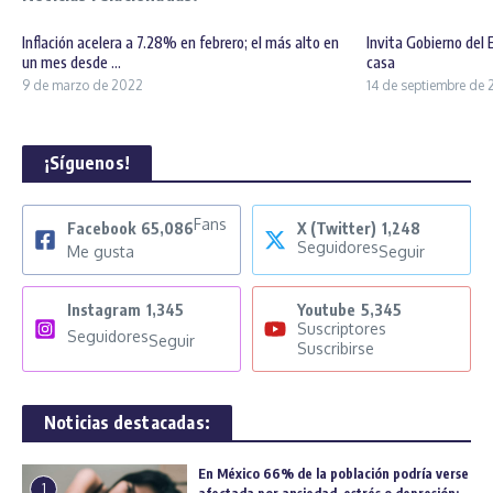
Inflación acelera a 7.28% en febrero; el más alto en
Invita Gobierno del 
un mes desde ...
casa
9 de marzo de 2022
14 de septiembre de 
¡Síguenos!
Fans
Facebook
65,086
X (Twitter)
1,248
Seguidores
Me gusta
Seguir
Instagram
1,345
Youtube
5,345
Suscriptores
Seguidores
Seguir
Suscribirse
Noticias destacadas:
En México 66% de la población podría verse
1