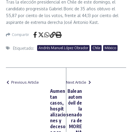
Tras la elección presidencial en Chile de este domingo, el
candidato progresista Gabriel Boric de 35 años obtuvo el
55,87 por ciento de los votos, frente al 44,13 por ciento del
aspirante de extrema derecha José Antonio Kast.
Compartir
Etiquetado:
Andrés Manuel López Obrador
Chile
México
Previous Article
Next Article
Aumen
Balean
tan
autom
casos,
óvil de
hospit
la
alizacio
senado
nes y
ra de
deceso
MORE