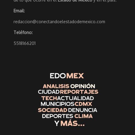
Email:
redaccion@conectandoelestadodemexico.com
Teléfono:
5518166201