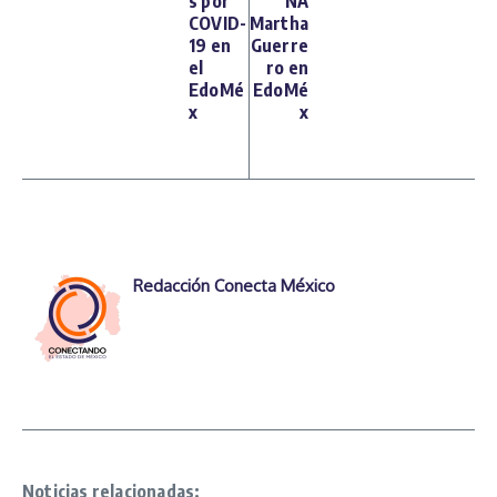
s por
NA
COVID-
Martha
19 en
Guerre
el
ro en
EdoMé
EdoMé
x
x
Redacción Conecta México
Noticias relacionadas: