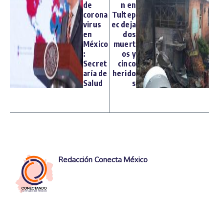
de
n en
corona
Tultep
virus
ec deja
en
dos
México
muert
:
os y
Secret
cinco
aría de
herido
Salud
s
Redacción Conecta México