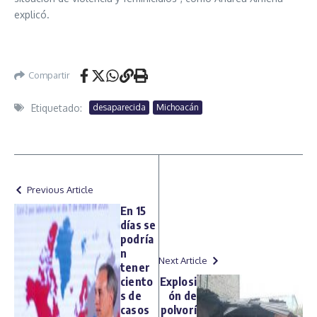
explicó.
Compartir
Etiquetado:
desaparecida
Michoacán
Previous Article
En 15
días se
podría
n
Next Article
tener
ciento
Explosi
s de
ón de
casos
polvorí