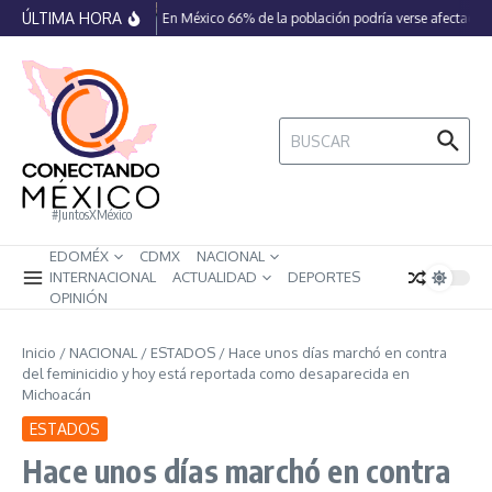
Saltar al contenido
ÚLTIMA HORA
En México 66% de la población podría verse afectada po
Buscar:
#JuntosXMéxico
EDOMÉX
CDMX
NACIONAL
INTERNACIONAL
ACTUALIDAD
DEPORTES
OPINIÓN
Inicio
/
NACIONAL
/
ESTADOS
/
Hace unos días marchó en contra
del feminicidio y hoy está reportada como desaparecida en
Michoacán
ESTADOS
Hace unos días marchó en contra