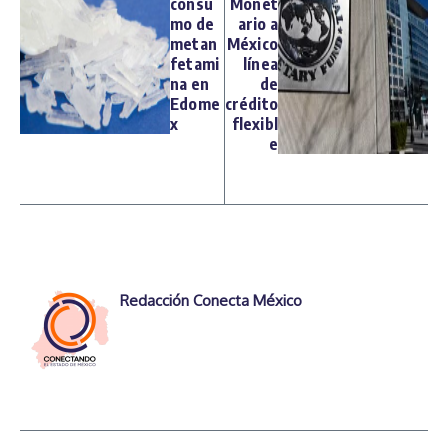
consu
Monet
mo de
ario a
metan
México
fetami
línea
na en
de
Edome
crédito
x
flexibl
e
Redacción Conecta México