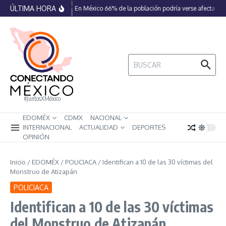
Saltar al contenido
ÚLTIMA HORA
En México 66% de la población podría verse afectada p
Buscar:
#JuntosXMéxico
EDOMÉX
CDMX
NACIONAL
INTERNACIONAL
ACTUALIDAD
DEPORTES
OPINIÓN
Inicio
/
EDOMÉX
/
POLICIACA
/
Identifican a 10 de las 30 víctimas del
Monstruo de Atizapán
POLICIACA
Identifican a 10 de las 30 víctimas
del Monstruo de Atizapán