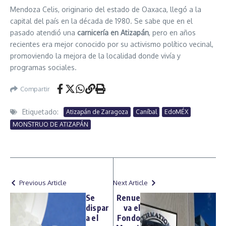
Mendoza Celis, originario del estado de Oaxaca, llegó a la
capital del país en la década de 1980. Se sabe que en el
pasado atendió una
carnicería en Atizapán
, pero en años
recientes era mejor conocido por su activismo político vecinal,
promoviendo la mejora de la localidad donde vivía y
programas sociales.
Compartir
Etiquetado:
Atizapán de Zaragoza
Caníbal
EdoMÉX
MONSTRUO DE ATIZAPÁN
Previous Article
Next Article
Se
Renue
dispar
va el
a el
Fondo