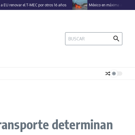
novar el T-MEC por otros 16 años
México en máxima alerta por 50 a
Buscar:
 transporte determinan