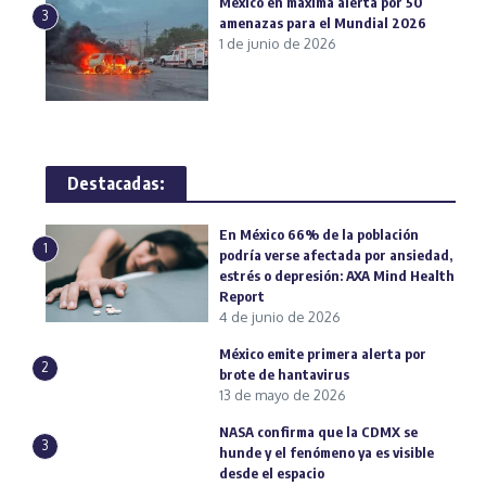
México en máxima alerta por 50
3
amenazas para el Mundial 2026
1 de junio de 2026
Destacadas:
En México 66% de la población
1
podría verse afectada por ansiedad,
estrés o depresión: AXA Mind Health
Report
4 de junio de 2026
México emite primera alerta por
2
brote de hantavirus
13 de mayo de 2026
NASA confirma que la CDMX se
3
hunde y el fenómeno ya es visible
desde el espacio