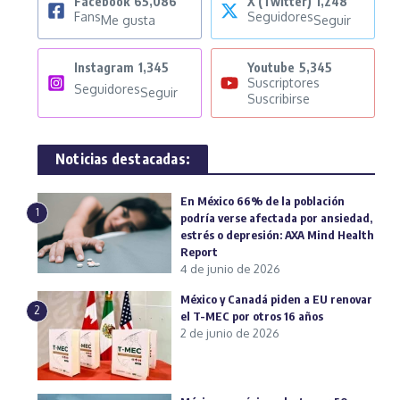
Facebook
65,086
X (Twitter)
1,248
Fans
Seguidores
Me gusta
Seguir
Instagram
1,345
Youtube
5,345
Suscriptores
Seguidores
Seguir
Suscribirse
Noticias destacadas:
En México 66% de la población
1
podría verse afectada por ansiedad,
estrés o depresión: AXA Mind Health
Report
4 de junio de 2026
México y Canadá piden a EU renovar
2
el T-MEC por otros 16 años
2 de junio de 2026