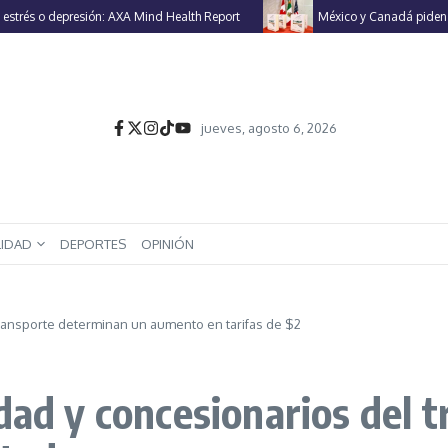
s o depresión: AXA Mind Health Report
México y Canadá piden a EU re
jueves, agosto 6, 2026
LIDAD
DEPORTES
OPINIÓN
transporte determinan un aumento en tarifas de $2
idad y concesionarios del