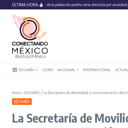
Saltar al contenido
ÚLTIMA HORA
En México 66% de la población podría verse afectada por ansiedad, estré
#JuntosXMéxico
EDOMÉX
CDMX
NACIONAL
INTERNACIONAL
ACTUA
Inicio
/
EDOMÉX
/
La Secretaría de Movilidad y concesionarios del 
EDOMÉX
La Secretaría de Movil