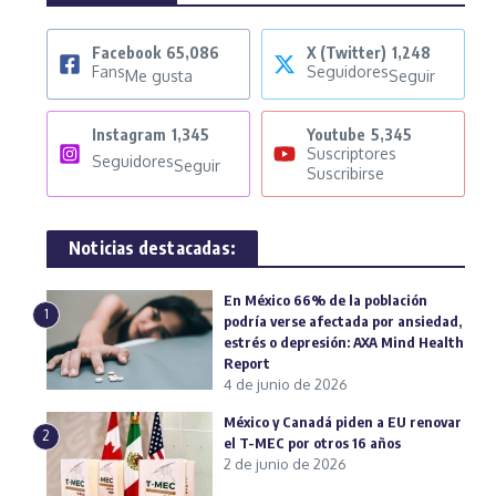
Facebook
65,086
X (Twitter)
1,248
Fans
Seguidores
Me gusta
Seguir
Instagram
1,345
Youtube
5,345
Suscriptores
Seguidores
Seguir
Suscribirse
Noticias destacadas:
En México 66% de la población
1
podría verse afectada por ansiedad,
estrés o depresión: AXA Mind Health
Report
4 de junio de 2026
México y Canadá piden a EU renovar
2
el T-MEC por otros 16 años
2 de junio de 2026