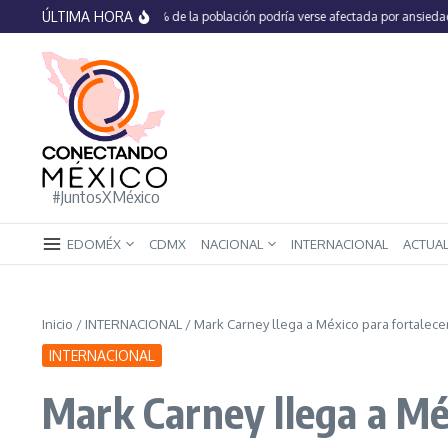
Saltar al contenido
ÚLTIMA HORA
En México 66% de la población podría verse afectada por ansiedad, est
#JuntosXMéxico
EDOMÉX
CDMX
NACIONAL
INTERNACIONAL
ACTUA
Inicio
/
INTERNACIONAL
/
Mark Carney llega a México para fortalecer
INTERNACIONAL
Mark Carney llega a Méx