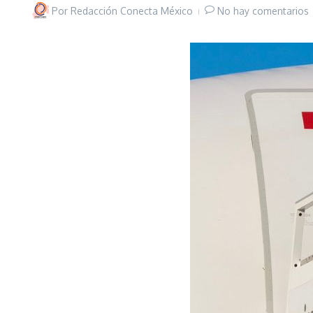
Por
Redacción Conecta México
No hay comentarios