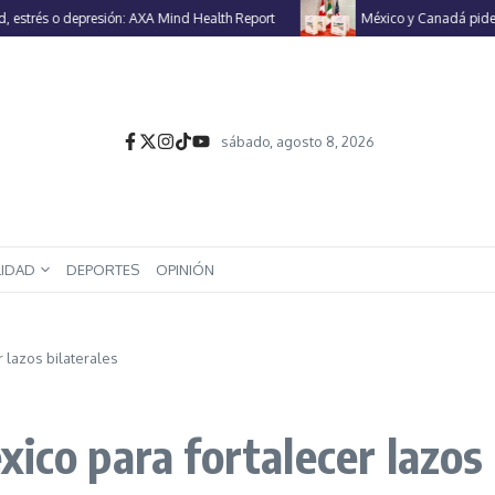
rés o depresión: AXA Mind Health Report
México y Canadá piden a EU
sábado, agosto 8, 2026
LIDAD
DEPORTES
OPINIÓN
 lazos bilaterales
ico para fortalecer lazos 