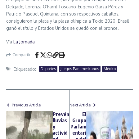
Delgado, Lorenza O’Farril Toscano, Eugenio Garza Pérez y
Patricio Pasquel Quintana, con sus respectivos caballos,
consiguieron la plata y la plaza olímpica a Tokio 2020. Brasil
ganó el título y Estados Unidos se quedó con el bronce.
Vía
La Jornada
Compartir
Etiquetado:
Deportes
Juegos Panamericanos
México
Previous Article
Next Article
Prevén
El
lluvias
Grupo
y
Parlam
activid
entari
ad
o del