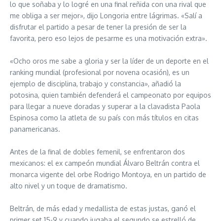
lo que soñaba y lo logré en una final reñida con una rival que
me obliga a ser mejor», dijo Longoria entre lágrimas. «Salí a
disfrutar el partido a pesar de tener la presión de ser la
favorita, pero eso lejos de pesarme es una motivación extra».
«Ocho oros me sabe a gloria y ser la líder de un deporte en el
ranking mundial (profesional por novena ocasión), es un
ejemplo de disciplina, trabajo y constancia», añadió la
potosina, quien también defenderá el campeonato por equipos
para llegar a nueve doradas y superar a la clavadista Paola
Espinosa como la atleta de su país con más títulos en citas
panamericanas.
Antes de la final de dobles femenil, se enfrentaron dos
mexicanos: el ex campeón mundial Álvaro Beltrán contra el
monarca vigente del orbe Rodrigo Montoya, en un partido de
alto nivel y un toque de dramatismo.
Beltrán, de más edad y medallista de estas justas, ganó el
primer set 15-9 y cuando jugaba el segundo se estrelló de