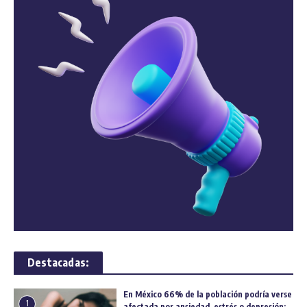
Destacadas:
En México 66% de la población podría verse
1
afectada por ansiedad, estrés o depresión: