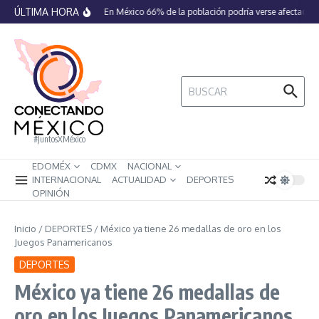
Saltar al contenido
ÚLTIMA HORA
En México 66% de la población podría verse afectada po
Buscar:
#JuntosXMéxico
EDOMÉX
CDMX
NACIONAL
INTERNACIONAL
ACTUALIDAD
DEPORTES
OPINIÓN
Inicio
/
DEPORTES
/
México ya tiene 26 medallas de oro en los
Juegos Panamericanos
DEPORTES
México ya tiene 26 medallas de
oro en los Juegos Panamericanos