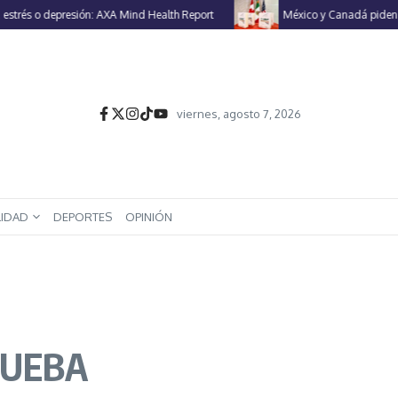
depresión: AXA Mind Health Report
México y Canadá piden a EU renov
viernes, agosto 7, 2026
LIDAD
DEPORTES
OPINIÓN
RUEBA