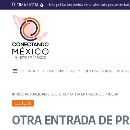
Saltar al contenido
ÚLTIMA HORA
En México 66% de la población podría verse afectada por ansiedad, estrés o 
#JuntosXMéxico
EDOMÉX
CDMX
NACIONAL
INTERNACIONAL
ACTUA
Inicio
/
ACTUALIDAD
/
CULTURA
/
OTRA ENTRADA DE PRUEBA
CULTURA
OTRA ENTRADA DE P