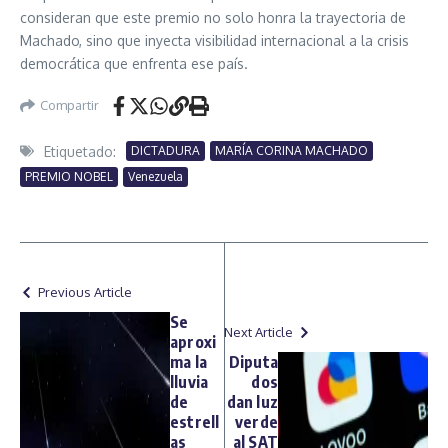
consideran que este premio no solo honra la trayectoria de
Machado, sino que inyecta visibilidad internacional a la crisis
democrática que enfrenta ese país.
Compartir
Etiquetado:
DICTADURA
MARÍA CORINA MACHADO
PREMIO NOBEL
Venezuela
Previous Article
Se
Next Article
aproxi
ma la
Diputa
lluvia
dos
de
dan luz
estrell
verde
as
al SAT