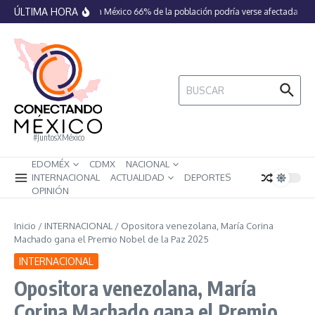
Saltar al contenido
ÚLTIMA HORA
En México 66% de la población podría verse afectada por 
Buscar:
#JuntosXMéxico
EDOMÉX
CDMX
NACIONAL
INTERNACIONAL
ACTUALIDAD
DEPORTES
OPINIÓN
Inicio
/
INTERNACIONAL
/
Opositora venezolana, María Corina
Machado gana el Premio Nobel de la Paz 2025
INTERNACIONAL
Opositora venezolana, María
Corina Machado gana el Premio