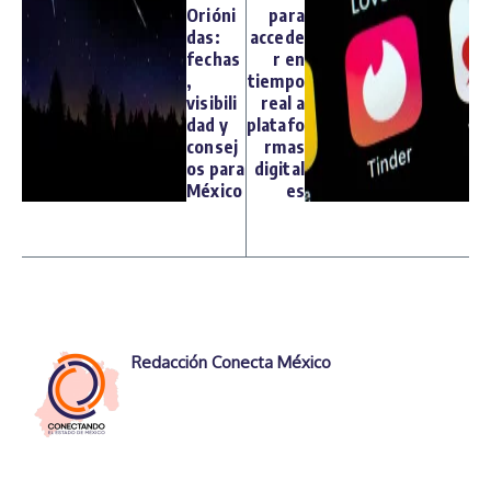
Orióni
para
das:
accede
fechas
r en
,
tiempo
visibili
real a
dad y
platafo
consej
rmas
os para
digital
México
es
Redacción Conecta México