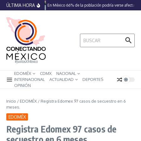
Saltar al contenido
ÚLTIMA HORA
En México 66% de la población podría verse afectada p
Buscar:
#JuntosXMéxico
EDOMÉX
CDMX
NACIONAL
INTERNACIONAL
ACTUALIDAD
DEPORTES
OPINIÓN
Inicio
/
EDOMÉX
/
Registra Edomex 97 casos de secuestro en 6
meses.
EDOMÉX
Registra Edomex 97 casos de
secuestro en 6 meses.