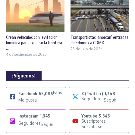
Crean vehículos con levitación
Transportistas ‘ahorcan’ entradas
lumínica para explorar la frontera
de Edomex a CDMX
...
23 de julio de 2025
4 de septiembre de 2025
¡Síguenos!
Fans
Facebook
65,086
X (Twitter)
1,248
Seguidores
Me gusta
Seguir
Instagram
1,345
Youtube
5,345
Suscriptores
Seguidores
Seguir
Suscribirse