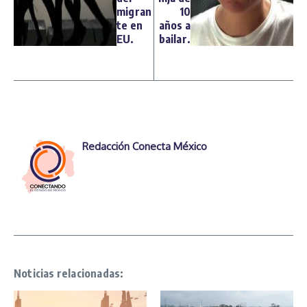
migran
10
te en
años a
EU.
bailar.
Redacción Conecta México
Noticias relacionadas: