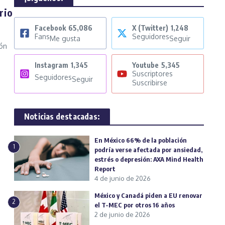
rio
Facebook
65,086
X (Twitter)
1,248
Fans
Seguidores
Me gusta
Seguir
ión
Instagram
1,345
Youtube
5,345
Suscriptores
Seguidores
Seguir
Suscribirse
Noticias destacadas:
En México 66% de la población
1
podría verse afectada por ansiedad,
estrés o depresión: AXA Mind Health
Report
4 de junio de 2026
México y Canadá piden a EU renovar
2
el T-MEC por otros 16 años
2 de junio de 2026