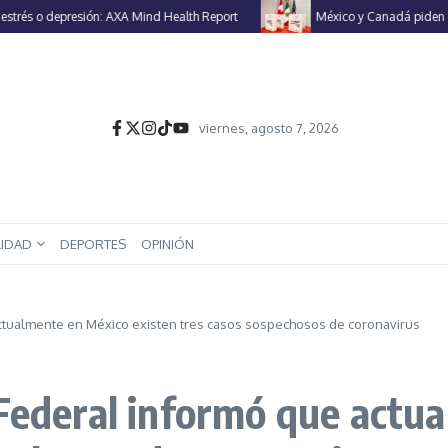
o depresión: AXA Mind Health Report
México y Canadá piden a EU ren
viernes, agosto 7, 2026
LIDAD
DEPORTES
OPINIÓN
actualmente en México existen tres casos sospechosos de coronavirus
 Federal informó que actu