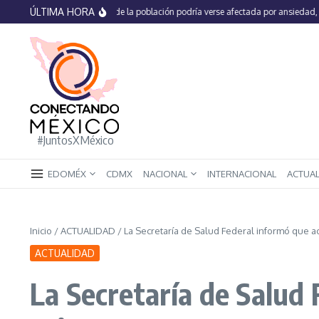
Saltar al contenido
ÚLTIMA HORA
En México 66% de la población podría verse afectada por ansiedad, estrés 
#JuntosXMéxico
EDOMÉX
CDMX
NACIONAL
INTERNACIONAL
ACTUA
Inicio
/
ACTUALIDAD
/
La Secretaría de Salud Federal informó que 
ACTUALIDAD
La Secretaría de Salud