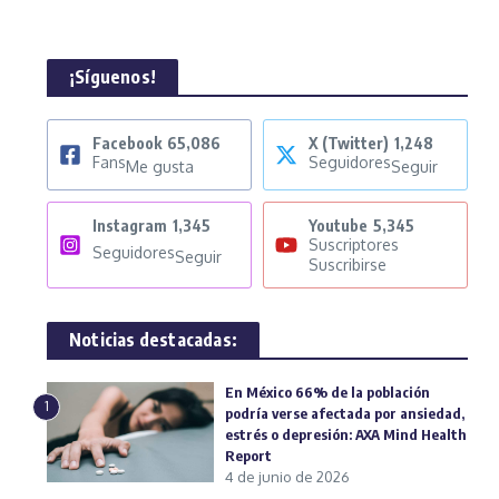
¡Síguenos!
Facebook
65,086
X (Twitter)
1,248
Fans
Seguidores
Me gusta
Seguir
Instagram
1,345
Youtube
5,345
Suscriptores
Seguidores
Seguir
Suscribirse
Noticias destacadas:
En México 66% de la población
1
podría verse afectada por ansiedad,
estrés o depresión: AXA Mind Health
Report
4 de junio de 2026