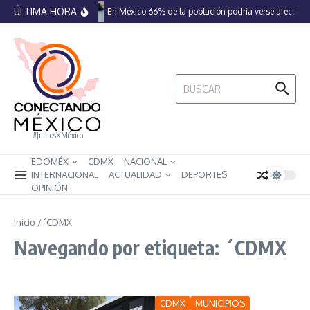
Saltar al contenido
ÚLTIMA HORA
En México 66% de la población podría verse afectada
Buscar:
#JuntosXMéxico
EDOMÉX
CDMX
NACIONAL
INTERNACIONAL
ACTUALIDAD
DEPORTES
OPINIÓN
Inicio
/
´CDMX
Navegando por etiqueta: ´CDMX
CDMX
MUNICIPIOS