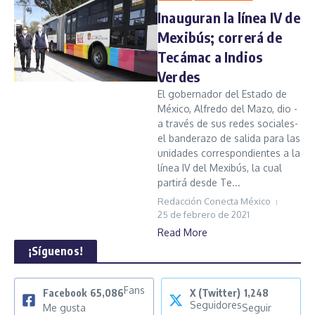
Inauguran la línea IV de
Mexibús; correrá de
Tecámac a Indios
Verdes
El gobernador del Estado de
México, Alfredo del Mazo, dio -
a través de sus redes sociales-
el banderazo de salida para las
unidades correspondientes a la
línea IV del Mexibús, la cual
partirá desde Te...
Redacción Conecta México
25 de febrero de 2021
Read More
¡Síguenos!
Fans
Facebook
65,086
X (Twitter)
1,248
Seguidores
Me gusta
Seguir