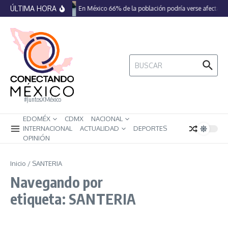
Saltar al contenido
ÚLTIMA HORA
En México 66% de la población podría verse afectada 
Buscar:
#JuntosXMéxico
EDOMÉX
CDMX
NACIONAL
INTERNACIONAL
ACTUALIDAD
DEPORTES
OPINIÓN
Inicio
/
SANTERIA
Navegando por
etiqueta: SANTERIA