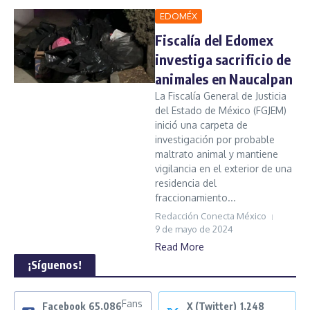
EDOMÉX
Fiscalía del Edomex
investiga sacrificio de
animales en Naucalpan
La Fiscalía General de Justicia
del Estado de México (FGJEM)
inició una carpeta de
investigación por probable
maltrato animal y mantiene
vigilancia en el exterior de una
residencia del
fraccionamiento...
Redacción Conecta México
9 de mayo de 2024
Read More
¡Síguenos!
Fans
Facebook
65,086
X (Twitter)
1,248