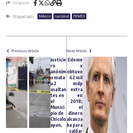
Compartir
Etiquetado:
México
nacional
PEMEX
Previous Article
Next Article
Justicie
Edome
ro
x
anónim
obtuvo
o mata
62 mil
a 2
mdp
asaltan
extra
tes en
en
el
2018;
Munici
el
pio de
dinero
Chicolo
alcanza
apan.
ba para
saldar