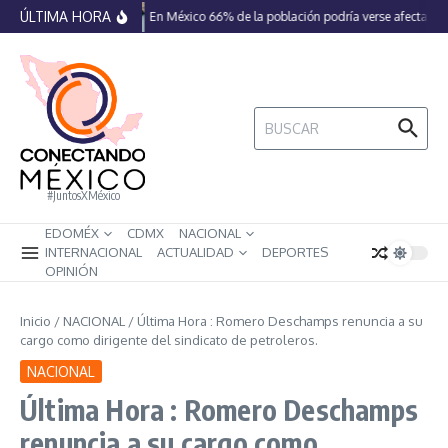
Saltar al contenido
ÚLTIMA HORA
En México 66% de la población podría verse afectada p
Buscar:
#JuntosXMéxico
EDOMÉX
CDMX
NACIONAL
INTERNACIONAL
ACTUALIDAD
DEPORTES
OPINIÓN
Inicio
/
NACIONAL
/
Última Hora : Romero Deschamps renuncia a su
cargo como dirigente del sindicato de petroleros.
NACIONAL
Última Hora : Romero Deschamps
renuncia a su cargo como