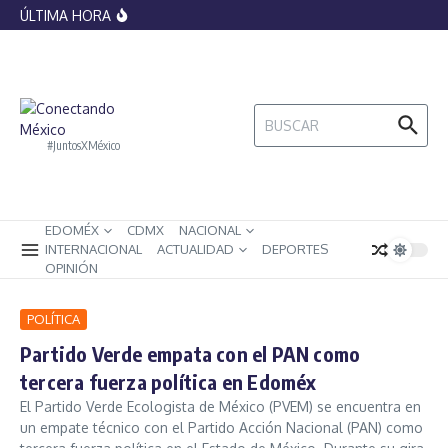
histórica por el papel del Vaticano en
Saltar al contenido
ÚLTIMA HORA
legitimar la esclavitud
Banxico lanza monedas conmemorativas
del Mundial 2026, ¿cómo lucen y cuánto
valen?
La IA ya no podrá replicar artistas sin
control: México impone nuevas
restricciones sobre voces e imágenes
Buscar:
digitales
#JuntosXMéxico
EDOMÉX
CDMX
NACIONAL
INTERNACIONAL
ACTUALIDAD
DEPORTES
OPINIÓN
POLÍTICA
Partido Verde empata con el PAN como
tercera fuerza política en Edoméx
El Partido Verde Ecologista de México (PVEM) se encuentra en
un empate técnico con el Partido Acción Nacional (PAN) como