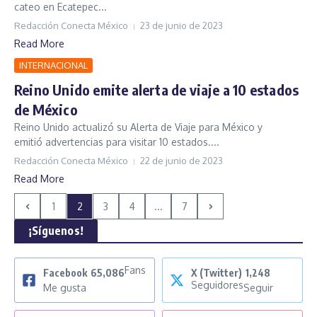
cateo en Ecatepec...
Redacción Conecta México
23 de junio de 2023
Read More
INTERNACIONAL
Reino Unido emite alerta de viaje a 10 estados
de México
Reino Unido actualizó su Alerta de Viaje para México y
emitió advertencias para visitar 10 estados....
Redacción Conecta México
22 de junio de 2023
Read More
1
2
3
4
...
7
¡Síguenos!
Fans
Facebook
65,086
X (Twitter)
1,248
Seguidores
Me gusta
Seguir