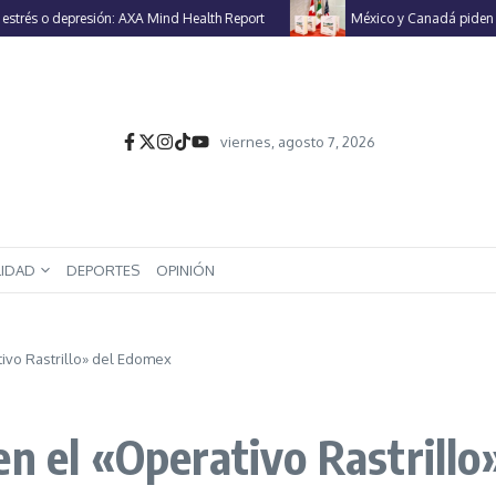
 o depresión: AXA Mind Health Report
México y Canadá piden a EU ren
viernes, agosto 7, 2026
LIDAD
DEPORTES
OPINIÓN
ivo Rastrillo» del Edomex
en el «Operativo Rastrill