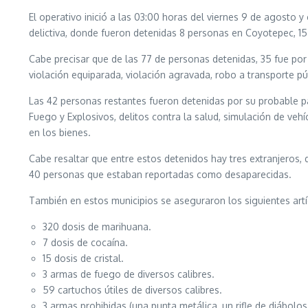
El operativo inició a las 03:00 horas del viernes 9 de agosto 
delictiva, donde fueron detenidas 8 personas en Coyotepec, 1
Cabe precisar que de las 77 de personas detenidas, 35 fue por
violación equiparada, violación agravada, robo a transporte púb
Las 42 personas restantes fueron detenidas por su probable pa
Fuego y Explosivos, delitos contra la salud, simulación de veh
en los bienes.
Cabe resaltar que entre estos detenidos hay tres extranjeros, d
40 personas que estaban reportadas como desaparecidas.
También en estos municipios se aseguraron los siguientes artí
320 dosis de marihuana.
7 dosis de cocaína.
15 dosis de cristal.
3 armas de fuego de diversos calibres.
59 cartuchos útiles de diversos calibres.
3 armas prohibidas (una punta metálica, un rifle de diábolos,