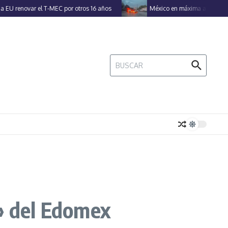
ovar el T-MEC por otros 16 años
México en máxima alerta por 50 am
Buscar:
o» del Edomex