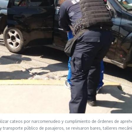
realizar cateos por narcomenudeo y cumplimiento de órdenes de apreh
a, y transporte público de pasajeros, se revisaron bares, talleres mec