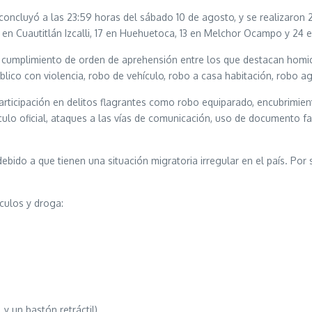
y concluyó a las 23:59 horas del sábado 10 de agosto, y se realizaron 
5 en Cuautitlán Izcalli, 17 en Huehuetoca, 13 en Melchor Ocampo y 2
 cumplimiento de orden de aprehensión entre los que destacan homicidi
lico con violencia, robo de vehículo, robo a casa habitación, robo ag
rticipación en delitos flagrantes como robo equiparado, encubrimient
ículo oficial, ataques a las vías de comunicación, uso de documento f
ebido a que tienen una situación migratoria irregular en el país. Por s
culos y droga:
 y un bastón retráctil).