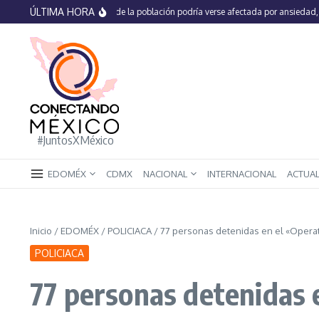
Saltar al contenido
ÚLTIMA HORA
En México 66% de la población podría verse afectada por ansiedad, estrés
#JuntosXMéxico
EDOMÉX
CDMX
NACIONAL
INTERNACIONAL
ACTUA
Inicio
/
EDOMÉX
/
POLICIACA
/
77 personas detenidas en el «Operat
POLICIACA
77 personas detenidas 