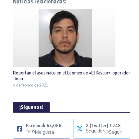
Noticias relacionadas:
Reportan el asesinato en el Edomex de «El Kastor», operador
finan ...
4 de febrero de 2025
¡Síguenos!
Facebook
65,086
X (Twitter)
1,248
Fans
Seguidores
Me gusta
Seguir