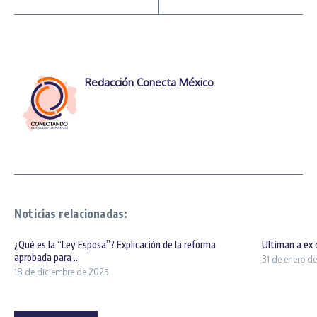
Redacción Conecta México
Noticias relacionadas:
¿Qué es la “Ley Esposa”? Explicación de la reforma
Ultiman a ex 
aprobada para ...
31 de enero d
18 de diciembre de 2025