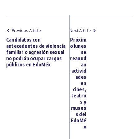
Previous Article
Next Article
Candidatos con
Próxim
antecedentes de violencia
o lunes
familiar o agresión sexual
se
no podrán ocupar cargos
reanud
públicos en EdoMéx
an
activid
ades
en
cines,
teatro
s y
museo
s del
EdoMé
x