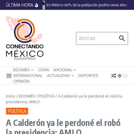
Saltar al contenido
ÚLTIMA HORA
En México 66% de la población podría verse afectada 
Buscar:
#JuntosXMéxico
EDOMÉX
CDMX
NACIONAL
INTERNACIONAL
ACTUALIDAD
DEPORTES
OPINIÓN
Inicio
/
EDOMÉX
/
POLÍTICA
/
A Calderón ya le perdoné el robó la
presidencia: AMLO
POLÍTICA
A Calderón ya le perdoné el robó
la presidencia: AMLO