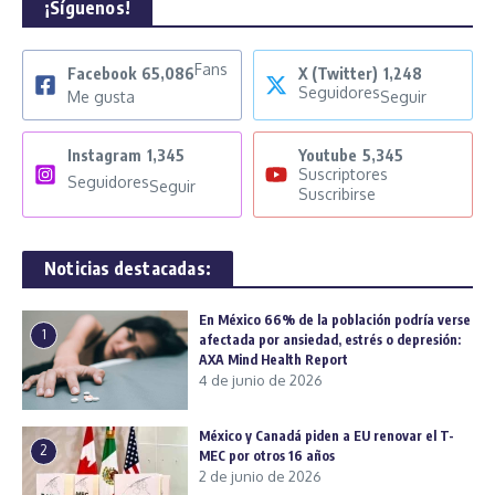
¡Síguenos!
Fans
Facebook
65,086
X (Twitter)
1,248
Seguidores
Me gusta
Seguir
Instagram
1,345
Youtube
5,345
Suscriptores
Seguidores
Seguir
Suscribirse
Noticias destacadas:
En México 66% de la población podría verse
1
afectada por ansiedad, estrés o depresión:
AXA Mind Health Report
4 de junio de 2026
México y Canadá piden a EU renovar el T-
2
MEC por otros 16 años
2 de junio de 2026