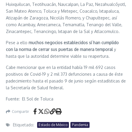
Huixquilucan, Teotihuacán, Naucalpan, La Paz, Nezahualcóyotl,
San Mateo Atenco, Toluca y Metepec, Coacalco, Ixtapaluca,
Atizapán de Zaragoza, Nicolás Romero, y Chapultepec, así
como Acambay, Amecameca, Temamatla, Tenango del Valle,
Zinacantepec, Tenancingo, Ixtapan de la Sal y Atlacomulco.
Pese a ello
muchos negocios establecidos sí han cumplido
con la norma de cerrar sus puertas de manera temporal
y
hasta que la autoridad determine viable su reapertura.
Cabe mencionar que en la entidad había 19 mil 692 casos
positivos de Covid-19 y 2 mil 373 defunciones a causa de éste
padecimiento hasta el pasado 9 de junio según estadísticas de
la Secretaría de Salud federal.
Fuente: El Sol de Toluca
Compartir
Etiquetado:
Estado de México
Pandemia