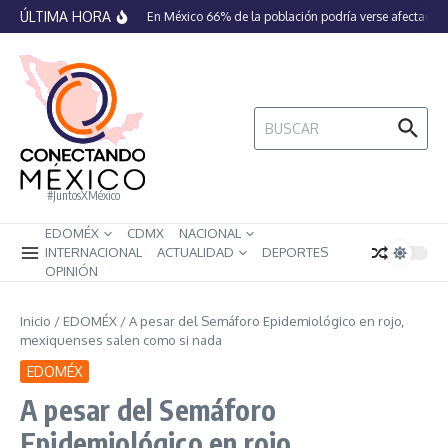
Saltar al contenido
ÚLTIMA HORA
En México 66% de la población podría verse afectada po
Buscar:
#JuntosXMéxico
EDOMÉX
CDMX
NACIONAL
INTERNACIONAL
ACTUALIDAD
DEPORTES
OPINIÓN
Inicio
/
EDOMÉX
/
A pesar del Semáforo Epidemiológico en rojo,
mexiquenses salen como si nada
EDOMÉX
A pesar del Semáforo
Epidemiológico en rojo,