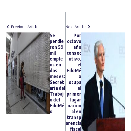
Previous Article
Next Article
Se
Por
perdie
octavo
ron 59
año
mil
consec
emple
utivo,
os en
el
dos
EdoMé
meses:
x
Secret
ocupa
aría del
el
Trabaj
primer
o del
lugar
EdoMé
nacion
x
al en
transp
arencia
fiscal