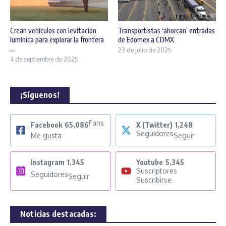
Crean vehículos con levitación
Transportistas ‘ahorcan’ entradas
lumínica para explorar la frontera
de Edomex a CDMX
...
23 de julio de 2025
4 de septiembre de 2025
¡Síguenos!
Fans
Facebook
65,086
X (Twitter)
1,248
Seguidores
Me gusta
Seguir
Instagram
1,345
Youtube
5,345
Suscriptores
Seguidores
Seguir
Suscribirse
Noticias destacadas: