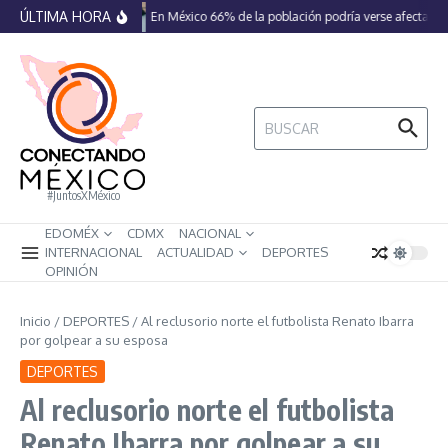
Saltar al contenido
ÚLTIMA HORA
En México 66% de la población podría verse afectada p
Buscar:
#JuntosXMéxico
EDOMÉX
CDMX
NACIONAL
INTERNACIONAL
ACTUALIDAD
DEPORTES
OPINIÓN
Inicio
/
DEPORTES
/
Al reclusorio norte el futbolista Renato Ibarra
por golpear a su esposa
DEPORTES
Al reclusorio norte el futbolista
Renato Ibarra por golpear a su