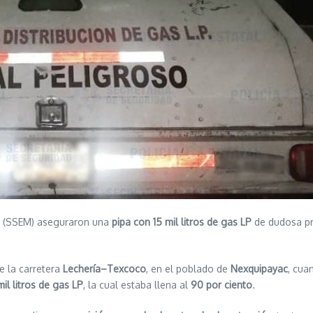
(SSEM) aseguraron una
pipa con 15 mil litros de gas LP
de dudosa pr
e la carretera
Lechería–Texcoco
, en el poblado de
Nexquipayac
, cua
mil litros de gas LP
, la cual estaba llena al
90 por ciento
.