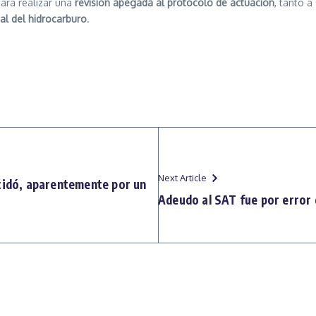
para realizar una
revisión apegada al protocolo de actuación
, tanto 
al del hidrocarburo
.
Next Article
cidó, aparentemente por un
Adeudo al SAT fue por error 