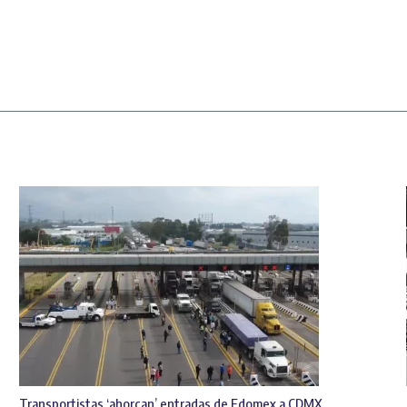
Transportistas ‘ahorcan’ entradas de Edomex a CDMX