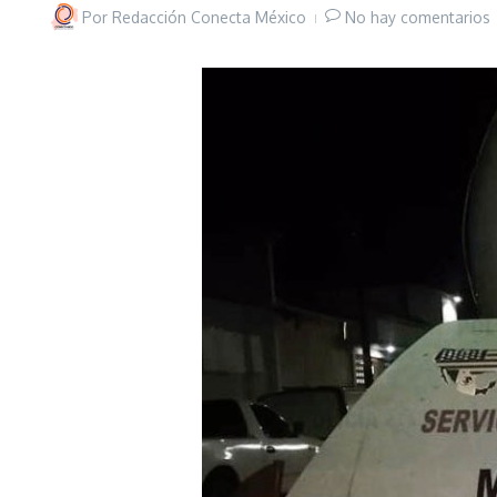
Por
Redacción Conecta México
No hay comentarios