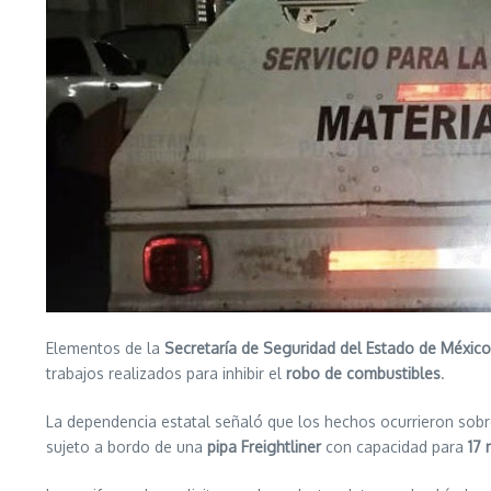
Elementos de la
Secretaría de Seguridad del Estado de México
trabajos realizados para inhibir el
robo de combustibles
.
La dependencia estatal señaló que los hechos ocurrieron sobr
sujeto a bordo de una
pipa Freightliner
con capacidad para
17 