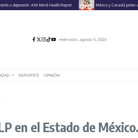
 depresión: AXA Mind Health Report
México y Canadá piden a EU renov
miércoles, agosto 5, 2026
LIDAD
DEPORTES
OPINIÓN
.
LP en el Estado de México