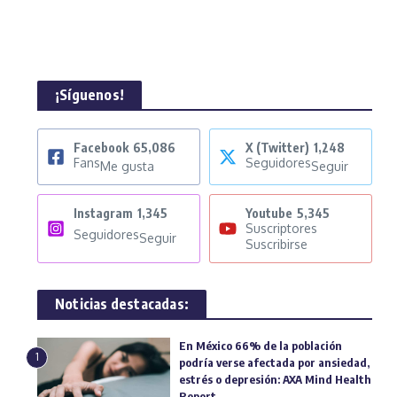
¡Síguenos!
Facebook
65,086
X (Twitter)
1,248
Fans
Seguidores
Me gusta
Seguir
Instagram
1,345
Youtube
5,345
Suscriptores
Seguidores
Seguir
Suscribirse
Noticias destacadas:
En México 66% de la población
1
podría verse afectada por ansiedad,
estrés o depresión: AXA Mind Health
Report