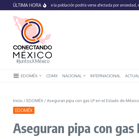
Saltar al contenido
ÚLTIMA HORA
En México 66% de la población podría verse afectada por ansiedad, estrés o
#JuntosXMéxico
EDOMÉX
CDMX
NACIONAL
INTERNACIONAL
ACTUA
Inicio
/
EDOMÉX
/
Aseguran pipa con gas LP en el Estado de México
EDOMÉX
Aseguran pipa con gas 